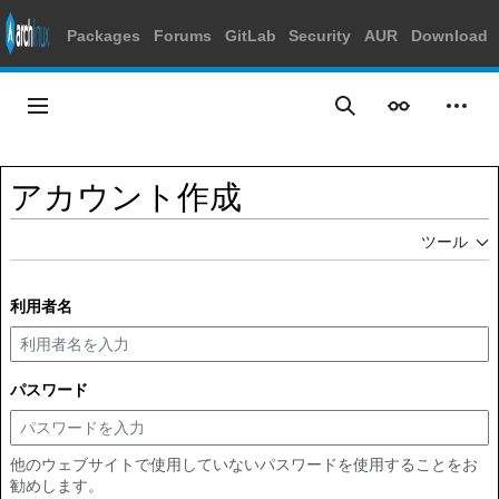
Packages
Forums
GitLab
Security
AUR
Download
コ
ン
メインメニュー
表示
個人
検索
テ
ン
ツ
アカウント作成
に
ス
ツール
キ
ッ
プ
利用者名
パスワード
他のウェブサイトで使用していないパスワードを使用することをお
勧めします。