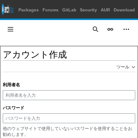
Packages
Forums
GitLab
Security
AUR
Download
コ
ン
メインメニュー
表示
個人
検索
テ
ン
ツ
アカウント作成
に
ス
ツール
キ
ッ
プ
利用者名
パスワード
他のウェブサイトで使用していないパスワードを使用することをお
勧めします。