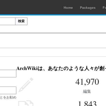
Home
Packages
F
検索
ArchWikiは、あなたのような人々が
41,970
編集
とをお勧め
1,843