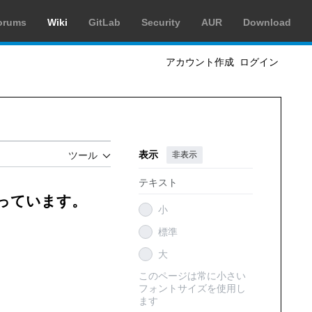
orums
Wiki
GitLab
Security
AUR
Download
アカウント作成
ログイン
表示
非表示
ツール
テキスト
創っています。
小
標準
大
このページは常に小さい
フォントサイズを使用し
ます