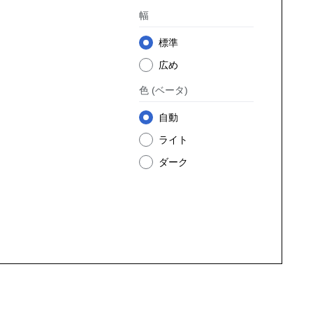
幅
標準
広め
色
(ベータ)
自動
ライト
ダーク