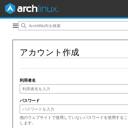
コ
ン
メインメニュー
テ
ン
ツ
アカウント作成
に
ス
キ
ッ
プ
利用者名
パスワード
他のウェブサイトで使用していないパスワードを使用するこ
します。