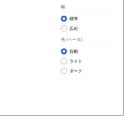
幅
標準
広め
色
(ベータ)
自動
ライト
ダーク