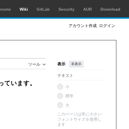
orums
Wiki
GitLab
Security
AUR
Download
アカウント作成
ログイン
表示
非表示
ツール
テキスト
創っています。
小
標準
大
このページは常に小さい
フォントサイズを使用し
ます