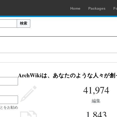
Home
Packages
F
検索
ArchWikiは、あなたのような人々が
41,974
編集
とをお勧め
1,843