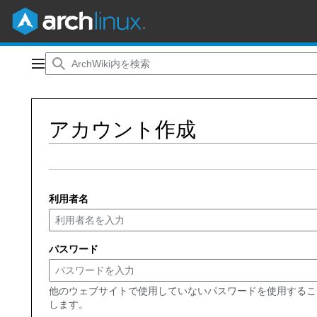
コ
ン
メインメニュー
テ
ン
ツ
アカウント作成
に
ス
キ
ッ
プ
利用者名
パスワード
他のウェブサイトで使用していないパスワードを使用するこ
します。