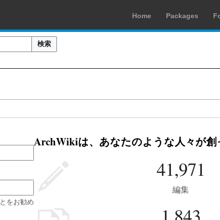
Home
Packages
F
検索
ArchWikiは、あなたのような人々が
41,971
編集
とをお勧め
1,843