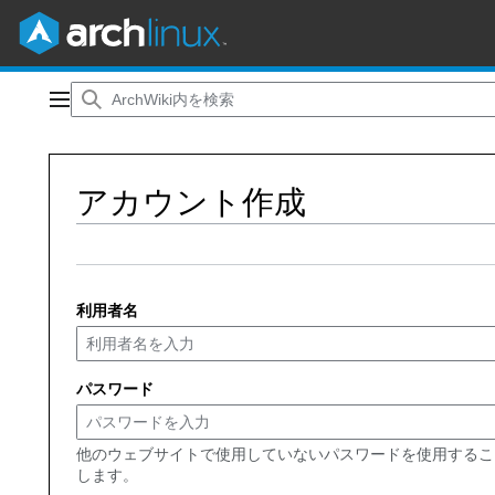
コ
ン
メインメニュー
テ
ン
ツ
アカウント作成
に
ス
キ
ッ
プ
利用者名
パスワード
他のウェブサイトで使用していないパスワードを使用するこ
します。