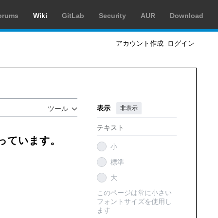
orums
Wiki
GitLab
Security
AUR
Download
アカウント作成
ログイン
表示
非表示
ツール
テキスト
創っています。
小
標準
大
このページは常に小さい
フォントサイズを使用し
ます