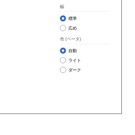
幅
標準
広め
色
(ベータ)
自動
ライト
ダーク