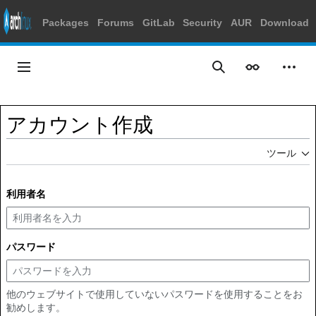
Packages
Forums
GitLab
Security
AUR
Download
コ
ン
メインメニュー
表示
個人
検索
テ
ン
ツ
アカウント作成
に
ス
ツール
キ
ッ
プ
利用者名
パスワード
他のウェブサイトで使用していないパスワードを使用することをお
勧めします。