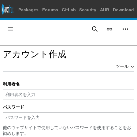
Packages
Forums
GitLab
Security
AUR
Download
コ
ン
メインメニュー
表示
個人
検索
テ
ン
ツ
アカウント作成
に
ス
ツール
キ
ッ
プ
利用者名
パスワード
他のウェブサイトで使用していないパスワードを使用することをお
勧めします。