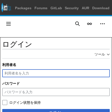
Packages
Forums
GitLab
Security
AUR
Download
コ
ン
メインメニュー
表示
個人
検索
テ
ン
ツ
ログイン
に
ス
ツール
キ
ッ
利用者名
プ
パスワード
ログイン状態を保持