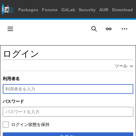
Packages
Forums
GitLab
Security
AUR
Download
コ
ン
メインメニュー
表示
個人
検索
テ
ン
ツ
ログイン
に
ス
ツール
キ
ッ
利用者名
プ
パスワード
ログイン状態を保持