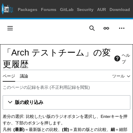
Packages
Forums
GitLab
Security
AUR
Download
コ
ン
メインメニュー
表示
個人
検索
テ
ン
ツ
「Arch テストチーム」の変
に
ヘル
ス
更履歴
プ
キ
ッ
ページ
議論
ツール
プ
このページの記録を表示
(
不正利用記録を閲覧
)
版の絞り込み
差分の選択: 比較したい版のラジオボタンを選択し、Enterキーを押
すか、下部のボタンを押します。
凡例:
(最新)
＝最新版との比較、
(前)
＝直前の版との比較、
細
＝細部