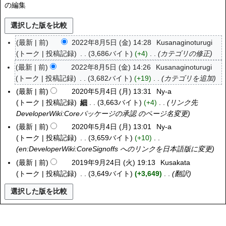
の編集
最新
前
2022年8月5日 (金) 14:28
Kusanaginoturugi
2
トーク
投稿記録
3,686バイト
+4
カテゴリの修正
0
2
最新
前
2022年8月5日 (金) 14:26
Kusanaginoturugi
2
トーク
投稿記録
3,682バイト
+19
カテゴリを追加
年
最新
前
2020年5月4日 (月) 13:31
Ny-a
2
8
トーク
投稿記録
細
3,663バイト
+4
リンク先
0
月
DeveloperWiki:Coreパッケージの承認
のページ名変更
2
5
0
最新
前
2020年5月4日 (月) 13:01
Ny-a
日
年
トーク
投稿記録
3,659バイト
+10
(
5
en:DeveloperWiki:CoreSignoffs
へのリンクを日本語版に変更
金
月
最新
前
2019年9月24日 (火) 19:13
Kusakata
2
)
4
トーク
投稿記録
3,649バイト
+3,649
翻訳
0
日
1
(
9
月
年
)
9