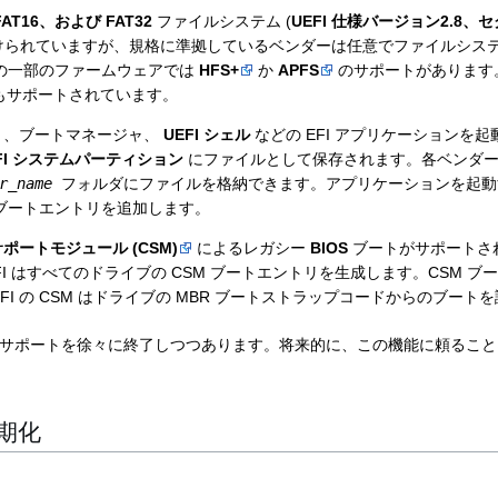
FAT16、および FAT32
ファイルシステム (
UEFI 仕様バージョン2.8、セク
付けられていますが、規格に準拠しているベンダーは任意でファイルシス
e の一部のファームウェアでは
HFS+
か
APFS
のサポートがあります。
もサポートされています。
、ブートマネージャ、
UEFI シェル
などの EFI アプリケーションを
FI システムパーティション
にファイルとして保存されます。各ベンダーは
r_name
フォルダにファイルを格納できます。アプリケーションを起動す
からブートエントリを追加します。
ポートモジュール (CSM)
によるレガシー
BIOS
ブートがサポートされ
EFI はすべてのドライブの CSM ブートエントリを生成します。CSM 
FI の CSM はドライブの MBR ブートストラップコードからのブート
CSM のサポートを徐々に終了しつつあります。将来的に、この機能に頼る
期化