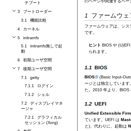
のページや関連するペー
チブート
3
ブートローダー
ファームウェ
ブートローダーサブセクションを切り替えます
3.1
機能比較
ファームウェアは、シス
4
カーネル
です。
5
initramfs
initramfsサブセクションを切り替えます
ヒント
BIOS や (
5.1
initramfs無しで起
動
られます。
6
初期ユーザ空間
BIOS
7
後期ユーザ空間
後期ユーザ空間サブセクションを切り替えます
BIOS
(Basic Inp
7.1
getty
ージとは独立しています
7.1.1
ログイン
た。2010 年より、BI
7.1.2
シェル
7.2
ディスプレイマネ
UEFI
ージャ
Unified Extensible Firm
7.2.1
グラフィカル
ています。UEFI は
Mas
セッション (Xorg)
と)。代わりに、起動は