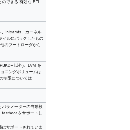
できる 有効な EFI
initramfs、カーネル
ファイルにパックしたもの
アや他のブートローダから
 PBKDF 以外)、LVM を
ジョニングボリュームは
有の制限については
とパラメーターの自動検
stboot をサポートし
能はサポートされていま