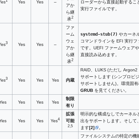
1
Yes
Yes
Yes
–
ローダーから直接起動することの
アか
実行ファイルです。
ら継
2
承
ファ
ーム
systemd-stub(7)
やカーネル、
ウェ
コマンドラインを EFI 実行
3
Yes
Yes
Yes
–
アか
です。UEFI ファームウェ
ら継
直接読み込めます。
2
承
RAID、LUKS (ただし Argon2
サポートします (シンプロビ
3
Yes
Yes
Yes
Yes
内蔵
サポートしません)。環境固
GRUB
を見てください。
制限
Yes
Yes
Yes
Yes
有り
拡張
明示的な構成なしでカーネル
4
Yes
Yes
Yes
Yes
可能
出をサポートします。そして、fa
2,5
ます
[2]
。
ファイルシステムの特定の機