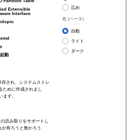
 Partition Table
広め
ied Extensible
ware Interface
色
(ベータ)
nitcpio
自動
temd
ライト
b
ダーク
起動
モリに保存され、システムストレ
るために作成されまし
います。
方の読み取りをサポートし
れが有ろうと無かろう