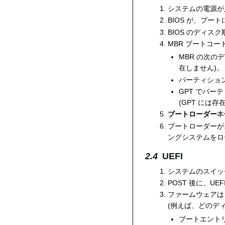
システムの電源
BIOS が、ブー
BIOS のディス
MBR ブートコ
MBR の次の
在しません)。
パーティショ
GPT でパ
(GPT には
ブートローダー
本
ブートローダーが
ングシステムをロ
UEFI
システムのスイッ
POST 後に、U
ファームウェアは 
(例えば、どのデ
ブートエント