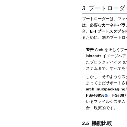
ブートローダ
ブートローダーは、ファ
は、必要な
カーネルパラ
合、
EFI ブートスタブ
を
るために、別のブートロ
警告
Arch を正し
initramfs イ
たブロックデバイス (LV
ステムまで、すべてを
しかし、そのようなス
よってまだサポートさ
archlinux/packaging
FS#46856
、
FS#387
いるファイルシステム 
合、現実的です。
機能比較