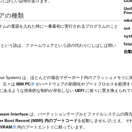
GUID
ジに詳しい説明があります。
Unif
Firm
アの種類
mki
テムの電源を入れた時に一番最初に実行されるプログラムのこと
init
sys
fsta
U)EFI という語は、ファームウェアという語の代わりにしばしば用い
自動
ut-Outout System) は、ほとんどの場合マザーボード内のフラッシュメ
。元々は
IBM PC
がハードウェアの初期化やブートプロセスを処理す
OS にあるような技術的な制約が存在しない
UEFI
に徐々に置き換えられて
ware Interface
は、パーティションテーブルとファイルシステムの両
ter Boot Record (MBR) 内のブートコード
を起動しません (たとえ、そ
NVRAM
内のブートエントリに頼っています。