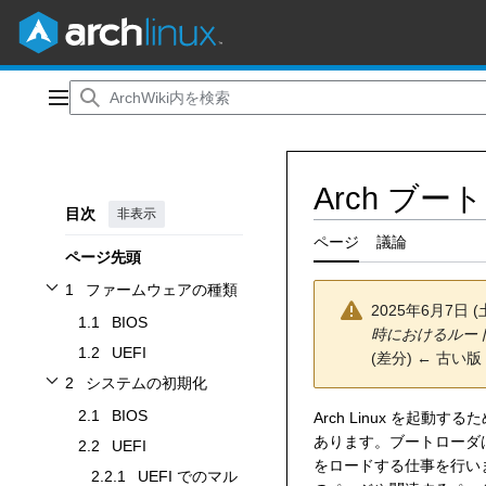
コ
ン
メインメニュー
テ
ン
ツ
Arch ブ
に
目次
非表示
ス
キ
ページ
議論
ページ先頭
ッ
プ
1
ファームウェアの種類
ファームウェアの種類サブセクションを切り替えます
2025年6月7日 
1.1
BIOS
時におけるルー
1.2
UEFI
(
差分
)
← 古い版
2
システムの初期化
システムの初期化サブセクションを切り替えます
2.1
BIOS
Arch Linux を起動する
あります。ブートローダ
2.2
UEFI
をロードする仕事を行い
2.2.1
UEFI でのマル