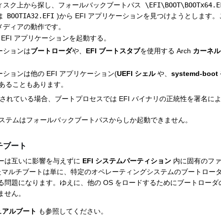
ィスク上から探し、フォールバックブートパス
\EFI\BOOT\BOOTx64.E
は
BOOTIA32.EFI
)から EFI アプリケーションを見つけようとします。こ
メディアの動作です。
EFI アプリケーションを起動する。
ーションは
ブートローダ
や、
EFI ブートスタブ
を使用する Arch
カーネル
ションは他の EFI アプリケーション(
UEFI シェル
や、
systemd-boot
であることもあります。
されている場合、ブートプロセスでは EFI バイナリの正統性を署名に
I システムはフォールバックブートパスからしか起動できません。
ルチブート
ダーは互いに影響を与えずに
EFI システムパーティション
内に固有のファ
いたマルチブートは単に、特定のオペレーティングシステムのブートローダに
る問題になります。ゆえに、他の OS をロードするためにブートローダ
ません。
のデュアルブート
も参照してください。