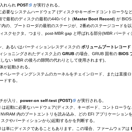
が入れられ
POST
が実行される。
トに必要なシステムハードウェア (ディスクやキーボードコントローラなど
ク順で最初のディスクの最初の440バイト (
Master Boot Record
) が B
ード内の、ブートローダの最初のステージが、2番めのステージコードを以
ディスクセクタ。つまり、post-MBR gap と呼ばれる部分(MBR パー
ン、あるいはパーティションレスディスクの
ボリュームブートレコード (
ーティショニングされたディスク上の
GRUB
の場合、GRUB 固有の
BIO
存在しない MBR の後ろの隙間の代わりとして使用されます)。
体が起動される。
オペレーティングシステムのカーネルをチェインロード、または直接ロ
ードする。
チが入り、
power-on self-test (POST)
が実行される。
EFI は起動に必要なハードウェア(ディスク、キーボード、コントローラ
NVRAM 内のブートエントリを読み込み、どの EFI アプリケーショ
ィスクやパーティションから)起動するかを判断する。
リは単にディスクであることもあります。この場合、ファームウェアは