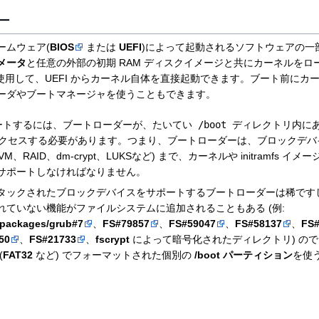
ー
ームウェア(
BIOS
または
UEFI
)によって起動されるソフトウェアの一
メータ
と任意の外部の初期 RAM ディスクイメージと共にカーネルをロー
使用して、UEFI からカーネル自体を直接起動できます。ブート前にカ
ーダやブートマネージャを使うこともできます。
くブートするには、ブートローダーが、たいてい
/boot
ディレクトリ内に
メージへアクセスする必要があります。つまり、ブートローダーは、ブロックデ
M、RAID、dm-crypt、LUKSなど) まで、カーネルや initramfs 
サポートしなければなりません。
タックされたブロックデバイスをサポートするブートローダーは稀です
れていない機能がファイルシステムに追加されることもある (例:
/packages/grub#7
、
FS#79857
、
FS#59047
、
FS#58137
、
FS#
50
、
FS#21733
、
fscrypt
によって暗号化されたディレクトリ) の
(
FAT32
など) でフォーマットされた個別の
/boot パーティション
を使