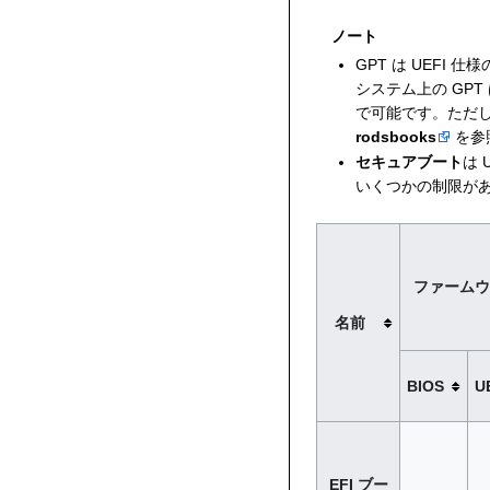
ノート
GPT は UEFI
システム上の GPT
で可能です。ただし
rodsbooks
を参
セキュアブート
は 
いくつかの制限が
ファームウ
名前
BIOS
U
EFI ブー