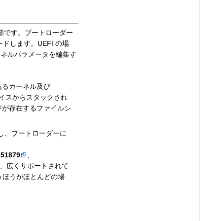
部です。ブートローダー
ドします。UEFI の場
ーネルパラメータを編集す
あるカーネル及び
バイスからスタックされ
イメージが存在するファイルシ
し、ブートローダーに
51879
、
で、広くサポートされて
うほうがほとんどの場