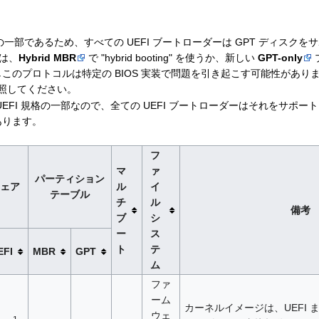
 仕様の一部であるため、すべての UEFI ブートローダーは GPT ディスクを
 は、
Hybrid MBR
で "hybrid booting" を使うか、新しい
GPT-only
このプロトコルは特定の BIOS 実装で問題を引き起こす可能性があり
照してください。
UEFI 規格の一部なので、全ての UEFI ブートローダーはそれをサポ
あります。
フ
マ
ァ
パーティション
ェア
ル
イ
テーブル
チ
ル
備考
ブ
シ
ー
ス
ト
テ
EFI
MBR
GPT
ム
ファ
ーム
カーネルイメージは、UEFI ま
ウェ