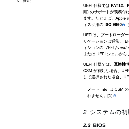
8
参照
UEFI 仕様では
FAT12、
照) のサポートが義務
ます。たとえば、Appl
ィスク用の
ISO 9660
UEFIは、
ブートローダー
リケーションは通常、
E
ィションの
/EFI/
vendo
または UEFI シェル
UEFI 仕様では、
互換性サ
CSM が有効な場合、U
して選択された場合、UE
ノート
Intel は 
れません。
[1]
システムの初
BIOS