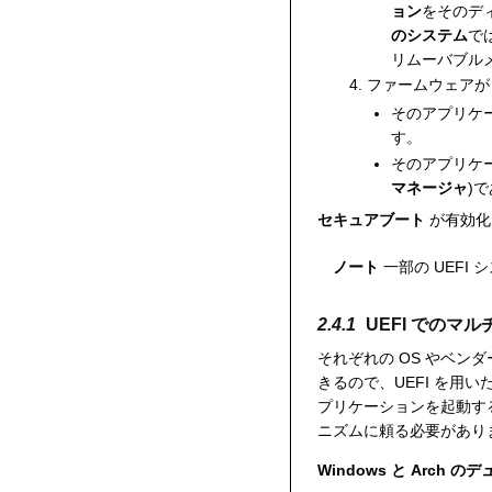
ョン
をそのデ
のシステム
で
リムーバブル
ファームウェアが 
そのアプリケ
す。
そのアプリケー
マネージャ
)
セキュアブート
が有効化
ノート
一部の UEF
UEFI でのマ
それぞれの OS やベン
きるので、UEFI を用
プリケーションを起動す
ニズムに頼る必要があり
Windows と Arch 