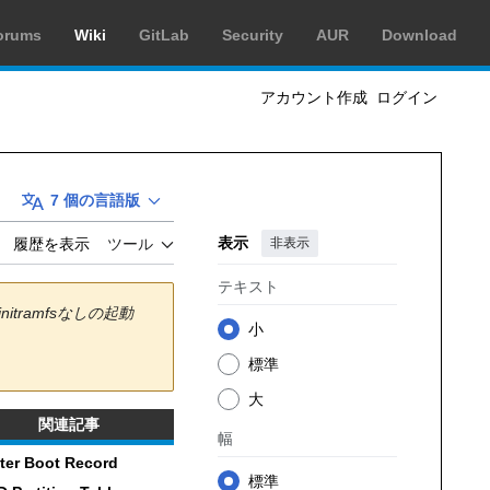
orums
Wiki
GitLab
Security
AUR
Download
アカウント作成
ログイン
7 個の言語版
表示
非表示
履歴を表示
ツール
テキスト
initramfsなしの起動
小
標準
大
関連記事
幅
ter Boot Record
標準