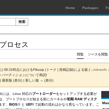
Home
Packages
F
検索
ートプロセス
閲覧
ソースを閲覧
(土) 08:31時点における
Pikosip
(
トーク
|
投稿記録
)
による版
(
→
initramfs
:
トパーティションについて和訳)
| 最新版 (差分) | 新しい版 → (差分)
ためには、Linux 対応の
ブートローダー
をセットアップする必要が
は、ブートプロセスが始まる前にカーネルや
初期 RAM ディスク
Mas
ます。
BIOS
と
UEFI
で起動の流れはかなり異なっています。こ