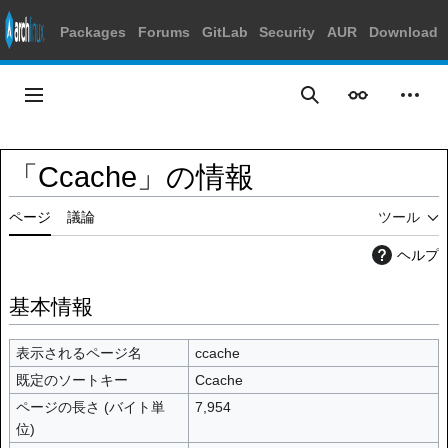
Packages
Forums
GitLab
Security
AUR
Download
コ
ン
メインメニュー
表示
個人
検索
テ
ン
ツ
「Ccache」の情報
に
ス
ページ
議論
ツール
キ
ッ
ヘルプ
プ
基本情報
表示されるページ名
ccache
既定のソートキー
Ccache
ページの長さ (バイト単
7,954
位)