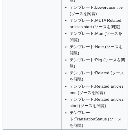
覧
)
テンプレート:Lowercase title
(
ソースを閲覧
)
テンプレート:META Related
articles start
(
ソースを閲覧
)
テンプレート:Man
(
ソースを
閲覧
)
テンプレート:Note
(
ソースを
閲覧
)
テンプレート:Pkg
(
ソースを閲
覧
)
テンプレート:Related
(
ソース
を閲覧
)
テンプレート:Related articles
end
(
ソースを閲覧
)
テンプレート:Related articles
start
(
ソースを閲覧
)
テンプレー
ト:TranslationStatus
(
ソース
を閲覧
)