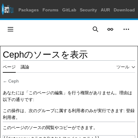
Packages
Forums
GitLab
Security
AUR
Download
コ
ン
メインメニュー
表示
個人
検索
テ
ン
ツ
Cephのソースを表示
に
ス
ページ
議論
ツール
キ
ッ
プ
←
Ceph
あなたには「このページの編集」を行う権限がありません。理由は
以下の通りです:
この操作は、次のグループに属する利用者のみが実行できます:
登録
利用者
。
このページのソースの閲覧やコピーができます。