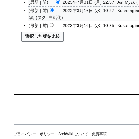
最新
前
2023年7月31日 (月) 22:37
AshMyzk
2
0
最新
前
2022年3月16日 (水) 10:27
Kusanagino
2
2
除
タグ
:
白紙化
0
3
2
最新
前
2022年3月16日 (水) 10:25
Kusanagino
年
2
7
年
月
3
3
月
1
1
日
6
(
日
月
(
)
水
)
プライバシー・ポリシー
ArchWikiについて
免責事項