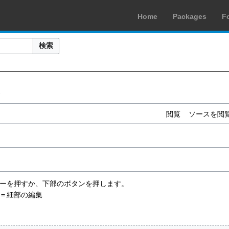
Home
Packages
F
検索
歴
閲覧
ソースを閲
rキーを押すか、下部のボタンを押します。
＝細部の編集