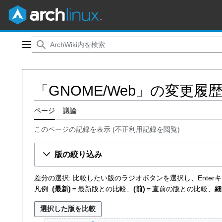
コ
ン
メインメニュー
テ
ン
ツ
「GNOME/Web」の変更履
に
ス
キ
ページ
議論
ッ
このページの記録を表示
(
不正利用記録を閲覧
)
プ
版の絞り込み
差分の選択: 比較したい版のラジオボタンを選択し、Ente
凡例:
(最新)
＝最新版との比較、
(前)
＝直前の版との比較、
細