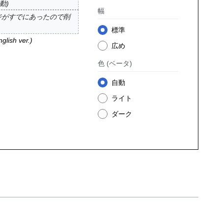
移動
幅
ージがすでにあったので削
標準
glish ver.
広め
色
(ベータ)
自動
ライト
ダーク