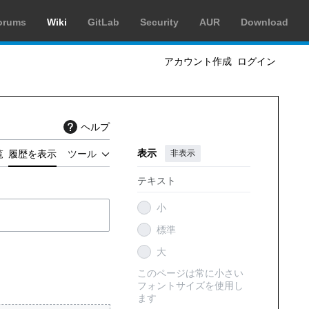
orums
Wiki
GitLab
Security
AUR
Download
アカウント作成
ログイン
ヘルプ
表示
非表示
覧
履歴を表示
ツール
テキスト
小
標準
大
このページは常に小さい
フォントサイズを使用し
ます