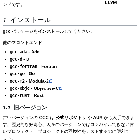
LLVM
ンドです。
インストール
gcc
パッケージを
インストール
してください。
他のフロントエンド:
gcc-ada
-
Ada
gcc-d
-
D
gcc-fortran
-
Fortran
gcc-go
-
Go
gcc-m2
-
Modula-2
gcc-objc
-
Objective-C
gcc-rust
-
Rust
旧バージョン
古いバージョンの GCC は
公式リポジトリ
や
AUR
から入手できま
す。歴史的な好奇心、現在のバージョンではコンパイルできない古
いプロジェクト、プロジェクトの互換性をテストするのに便利でし
ょう。