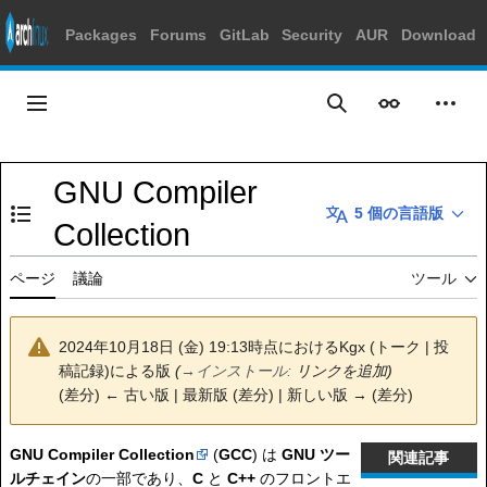
Packages
Forums
GitLab
Security
AUR
Download
コ
ン
メインメニュー
表示
個人
検索
テ
ン
ツ
GNU Compiler
に
5 個の言語版
ス
目次の表示・非表示を切り替え
Collection
キ
ッ
ページ
議論
ツール
プ
2024年10月18日 (金) 19:13時点における
Kgx
(
トーク
|
投
稿記録
)
による版
(
→
インストール
:
リンクを追加)
(
差分
)
← 古い版
| 最新版 (差分) | 新しい版 → (差分)
GNU Compiler Collection
(
GCC
) は
GNU ツー
関連記事
ルチェイン
の一部であり、
C
と
C++
のフロントエ