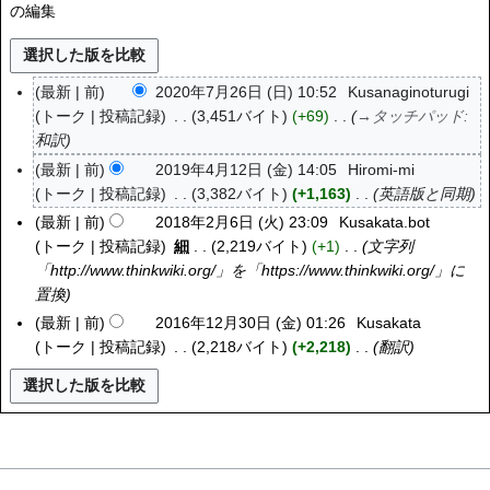
の編集
最新
前
2020年7月26日 (日) 10:52
Kusanaginoturugi
2
トーク
投稿記録
3,451バイト
+69
→
タッチパッド
:
0
和訳
2
0
最新
前
2019年4月12日 (金) 14:05
Hiromi-mi
2
年
トーク
投稿記録
3,382バイト
+1,163
英語版と同期
0
7
1
最新
前
2018年2月6日 (火) 23:09
Kusakata.bot
2
月
9
トーク
投稿記録
細
2,219バイト
+1
文字列
0
2
年
「http://www.thinkwiki.org/」を「https://www.thinkwiki.org/」に
1
6
4
置換
8
日
月
年
最新
前
2016年12月30日 (金) 01:26
Kusakata
2
(
1
2
トーク
投稿記録
2,218バイト
+2,218
翻訳
0
日
2
月
1
)
日
6
6
(
日
年
金
(
1
)
火
2
)