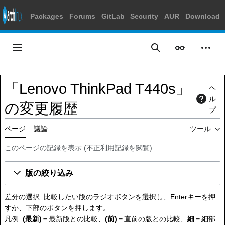
Packages
Forums
GitLab
Security
AUR
Download
コ
ン
メインメニュー
表示
個人
検索
テ
ン
ツ
「Lenovo ThinkPad T440s」
ヘ
に
ル
ス
の変更履歴
プ
キ
ッ
ページ
議論
ツール
プ
このページの記録を表示
(
不正利用記録を閲覧
)
版の絞り込み
差分の選択: 比較したい版のラジオボタンを選択し、Enterキーを押
すか、下部のボタンを押します。
凡例:
(最新)
＝最新版との比較、
(前)
＝直前の版との比較、
細
＝細部