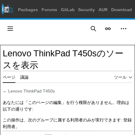
Packages
Forums
GitLab
Security
AUR
Download
コ
ン
メインメニュー
表示
個人
検索
テ
ン
ツ
Lenovo ThinkPad T450sのソー
に
ス
スを表示
キ
ッ
ページ
議論
ツール
プ
←
Lenovo ThinkPad T450s
あなたには「このページの編集」を行う権限がありません。理由は
以下の通りです:
この操作は、次のグループに属する利用者のみが実行できます:
登録
利用者
。