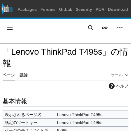
Packages
Forums
GitLab
Security
AUR
Download
コ
ン
メインメニュー
表示
個人
検索
テ
ン
ツ
「Lenovo ThinkPad T495s」の情
に
ス
報
キ
ッ
ページ
議論
ツール
プ
ヘルプ
基本情報
表示されるページ名
Lenovo ThinkPad T495s
既定のソートキー
Lenovo ThinkPad T495s
ページの長さ (バイト単
8,065