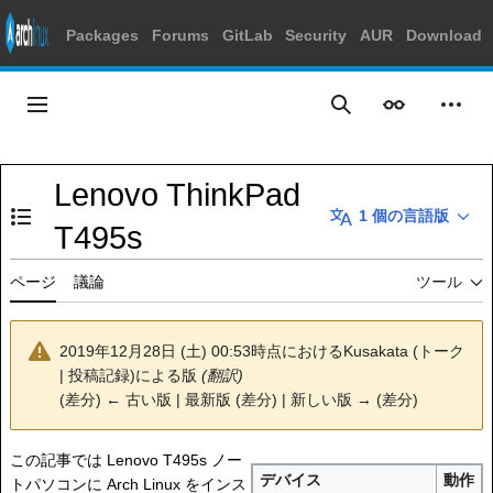
Packages
Forums
GitLab
Security
AUR
Download
コ
ン
メインメニュー
表示
個人
検索
テ
ン
ツ
Lenovo ThinkPad
に
1 個の言語版
ス
目次の表示・非表示を切り替え
T495s
キ
ッ
ページ
議論
ツール
プ
2019年12月28日 (土) 00:53時点における
Kusakata
(
トーク
|
投稿記録
)
による版
(翻訳)
(差分) ← 古い版 | 最新版 (差分) | 新しい版 → (差分)
この記事では Lenovo T495s ノー
デバイス
動作
トパソコンに Arch Linux をインス