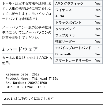
トール・設定する方法を説明しま
AMD グラフィック
Yes
す。大抵の機能は特に設定をしな
ワイヤレス
Yes
くても動作します。モバイルブロ
ALSA
Yes
ードバンドは未確認です。
トラックポイント
Yes
ノートパソコン一般の記事や推奨
タッチパッド
Yes
事項については
ノートパソコン
の
ウェブカメラ
Yes
記事を参照してください。
指紋リーダー
Yes
モバイルブロードバンド
?
ハードウェア
Bluetooth
Yes
カーネル 5.3.13-arch1-1-ARCH を
スマートカードリーダー
Yes
使用。
Release Date: 2019

Product Name: Thinkpad T495s

SKU Number: 20QKS01E00

lspci
は以下のように出力します: