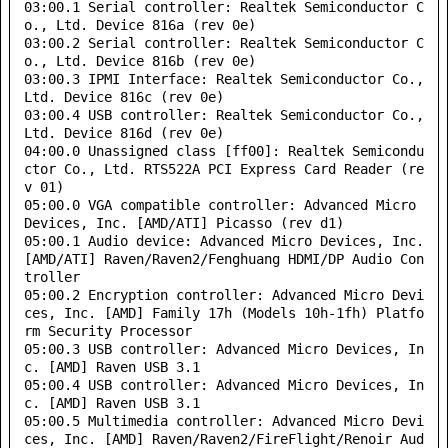
03:00.1 Serial controller: Realtek Semiconductor C
o., Ltd. Device 816a (rev 0e)

03:00.2 Serial controller: Realtek Semiconductor C
o., Ltd. Device 816b (rev 0e)

03:00.3 IPMI Interface: Realtek Semiconductor Co., 
Ltd. Device 816c (rev 0e)

03:00.4 USB controller: Realtek Semiconductor Co., 
Ltd. Device 816d (rev 0e)

04:00.0 Unassigned class [ff00]: Realtek Semicondu
ctor Co., Ltd. RTS522A PCI Express Card Reader (re
v 01)

05:00.0 VGA compatible controller: Advanced Micro 
Devices, Inc. [AMD/ATI] Picasso (rev d1)

05:00.1 Audio device: Advanced Micro Devices, Inc. 
[AMD/ATI] Raven/Raven2/Fenghuang HDMI/DP Audio Con
troller

05:00.2 Encryption controller: Advanced Micro Devi
ces, Inc. [AMD] Family 17h (Models 10h-1fh) Platfo
rm Security Processor

05:00.3 USB controller: Advanced Micro Devices, In
c. [AMD] Raven USB 3.1

05:00.4 USB controller: Advanced Micro Devices, In
c. [AMD] Raven USB 3.1

05:00.5 Multimedia controller: Advanced Micro Devi
ces, Inc. [AMD] Raven/Raven2/FireFlight/Renoir Aud