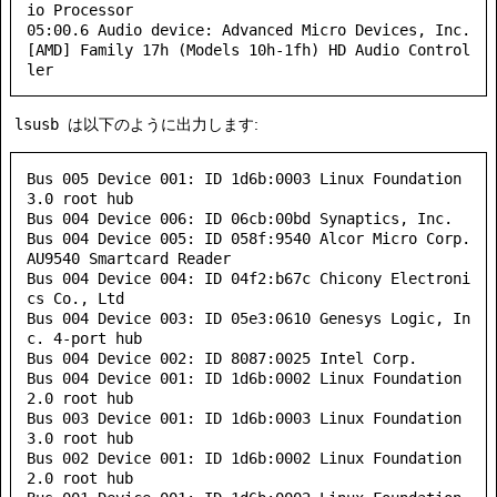
io Processor

05:00.6 Audio device: Advanced Micro Devices, Inc. 
[AMD] Family 17h (Models 10h-1fh) HD Audio Control
lsusb
は以下のように出力します:
Bus 005 Device 001: ID 1d6b:0003 Linux Foundation 
3.0 root hub

Bus 004 Device 006: ID 06cb:00bd Synaptics, Inc.

Bus 004 Device 005: ID 058f:9540 Alcor Micro Corp. 
AU9540 Smartcard Reader

Bus 004 Device 004: ID 04f2:b67c Chicony Electroni
cs Co., Ltd

Bus 004 Device 003: ID 05e3:0610 Genesys Logic, In
c. 4-port hub

Bus 004 Device 002: ID 8087:0025 Intel Corp.

Bus 004 Device 001: ID 1d6b:0002 Linux Foundation 
2.0 root hub

Bus 003 Device 001: ID 1d6b:0003 Linux Foundation 
3.0 root hub

Bus 002 Device 001: ID 1d6b:0002 Linux Foundation 
2.0 root hub
