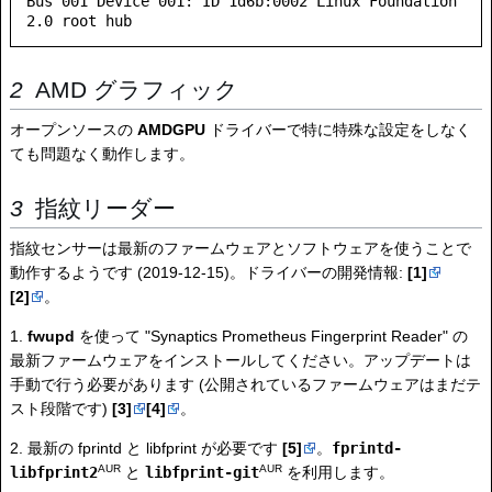
Bus 001 Device 001: ID 1d6b:0002 Linux Foundation 
AMD グラフィック
オープンソースの
AMDGPU
ドライバーで特に特殊な設定をしなく
ても問題なく動作します。
指紋リーダー
指紋センサーは最新のファームウェアとソフトウェアを使うことで
動作するようです (2019-12-15)。ドライバーの開発情報:
[1]
[2]
。
1.
fwupd
を使って "Synaptics Prometheus Fingerprint Reader" の
最新ファームウェアをインストールしてください。アップデートは
手動で行う必要があります (公開されているファームウェアはまだテ
スト段階です)
[3]
[4]
。
2. 最新の fprintd と libfprint が必要です
[5]
。
fprintd-
AUR
AUR
libfprint2
と
libfprint-git
を利用します。