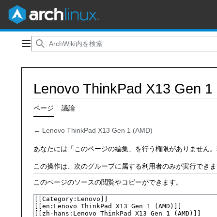
コ
ン
メインメニュー
テ
ン
ツ
Lenovo ThinkPad X13 G
に
ス
キ
ページ
議論
ッ
プ
←
Lenovo ThinkPad X13 Gen 1 (AMD)
あなたには「このページの編集」を行う権限がありません。
この操作は、次のグループに属する利用者のみが実行できま
このページのソースの閲覧やコピーができます。