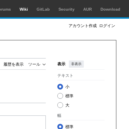
orums
Wiki
GitLab
Security
AUR
Download
アカウント作成
ログイン
表示
非表示
履歴を表示
ツール
テキスト
小
標準
大
幅
標準