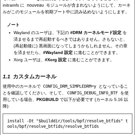
initramfs に
nouveau
モジュールが含まれないようにして、カーネ
ルがこのモジュールを初期ブート中に読み込めないようにします。
ノート
Wayland のユーザは、下記の
#DRM カーネルモード設定
を
済ませるまで再起動するべきではありません。さもないと、
(再起動後に) 黒画面になってしまうかもしれません。その章
を済ませたら、
#Wayland 設定
に進むことができます。
Xorg ユーザは、
#Xorg 設定
に進むことができます。
カスタムカーネル
使用中のカーネルで
CONFIG_DRM_SIMPLEDRM=y
となっているこ
とを確認してください。そして、
CONFIG_DEBUG_INFO_BTF
を使
用している場合、
PKGBUILD
で以下が必要です (カーネル 5.16 以
降):
install -Dt "$builddir/tools/bpf/resolve_btfids" t