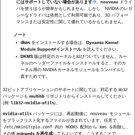
にはサポートしていない場合があります
。
nouveau
ドライ
バを使うほうが簡単かもしれません。しかし、NVIDIA のレガ
シーなドライバは依然として利用可能であり、3D パフォー
マンスまたは安定性に関して優れているかもしれません。
ノート
dkms
をインストールする場合は、
Dynamic Kernel
Module Support#インストール
を読んでください。
DKMS
版は特定のカーネルと結びついていません。カー
ネルのヘッダーファイルをインストールすると、そのカ
ーネル用の NVIDIA カーネルモジュールをコンパイルし
直すためです。
32ビットアプリケーションのサポートに関しては、対応する
lib32
パッケージも
multilib
リポジトリからインストールしてください
(例:
lib32-nvidia-utils
)。
nvidia-utils
パッケージには、再起動後に
nouveau
モジュール
をブラックリスト化するファイルが含まれています。任意で、
/etc/mkinitcpio.conf
内の
HOOKS
配列から
kms
を削除し、
その後
initramfs を再生成
してもよいです。こうすることで、