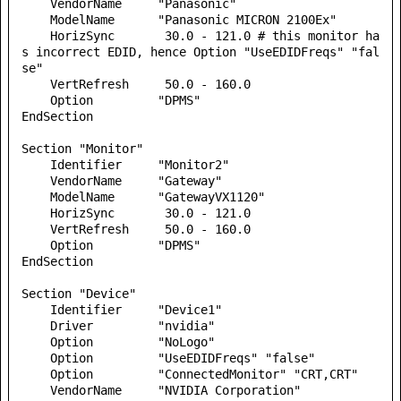
    VendorName     "Panasonic"

    ModelName      "Panasonic MICRON 2100Ex"

    HorizSync       30.0 - 121.0 # this monitor ha
s incorrect EDID, hence Option "UseEDIDFreqs" "fal
se"

    VertRefresh     50.0 - 160.0

    Option         "DPMS"

EndSection

Section "Monitor"

    Identifier     "Monitor2"

    VendorName     "Gateway"

    ModelName      "GatewayVX1120"

    HorizSync       30.0 - 121.0

    VertRefresh     50.0 - 160.0

    Option         "DPMS"

EndSection

Section "Device"

    Identifier     "Device1"

    Driver         "nvidia"

    Option         "NoLogo"

    Option         "UseEDIDFreqs" "false"

    Option         "ConnectedMonitor" "CRT,CRT"

    VendorName     "NVIDIA Corporation"
