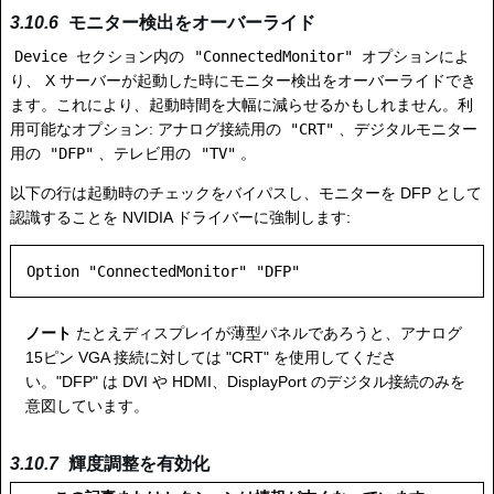
モニター検出をオーバーライド
Device
セクション内の
"ConnectedMonitor"
オプションによ
り、 X サーバーが起動した時にモニター検出をオーバーライドでき
ます。これにより、起動時間を大幅に減らせるかもしれません。利
用可能なオプション: アナログ接続用の
"CRT"
、デジタルモニター
用の
"DFP"
、テレビ用の
"TV"
。
以下の行は起動時のチェックをバイパスし、モニターを DFP として
認識することを NVIDIA ドライバーに強制します:
ノート
たとえディスプレイが薄型パネルであろうと、アナログ
15ピン VGA 接続に対しては "CRT" を使用してくださ
い。"DFP" は DVI や HDMI、DisplayPort のデジタル接続のみを
意図しています。
輝度調整を有効化