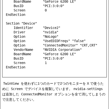
    BoardName      "GeForce 6200 LE"

    BusID          "PCI:3:0:0"

    Screen          0

EndSection

Section "Device"

    Identifier     "Device2"

    Driver         "nvidia"

    Option         "NoLogo"

    Option         "UseEDIDFreqs" "false"

    Option         "ConnectedMonitor" "CRT,CRT"

    VendorName     "NVIDIA Corporation"

    BoardName      "GeForce 6200 LE"

    BusID          "PCI:3:0:0"

    Screen          1

EndSection

TwinView
を使わずに1つのカードで2つのモニターを X で使うた
めに
Screen
でデバイスを複製しています。
nvidia-settings
は追加した
ConnectedMonitor
オプションを全て消してしまうの
で注意してください。