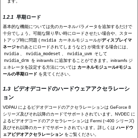
ます。
早期ロード
基本的な機能については先のカーネルパラメータを追加するだけで
十分でしょう。可能な限り早い時にロードさせたい場合や、スター
トアップ時に問題 (
nvidia
カーネルモジュールが
ディスプレイマ
ネージャ
のあとにロードされてしまうなど) が発生する場合には、
nvidia
、
nvidia_modeset
、
nvidia_uvm
そして
nvidia_drm
を initramfs に追加することができます。initramfs ジ
ェネレータを設定する方法については
カーネルモジュール#モジュ
ールの早期ロード
を見てください。
ビデオデコードのハードウェアアクセラレーシ
ョン
VDPAU によるビデオデコードのアクセラレーションは GeForce 8
シリーズ及びそれ以降のカードでサポートされています。NVDEC に
よるビデオデコードのアクセラレーションは Fermi (~400 シリーズ)
及びそれ以降のカードでサポートされています。詳しくは
ハードウ
ェアビデオアクセラレーション
をご覧ください。