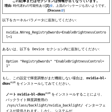
この記事またはセクションは情報が古くなっています。
理由:
時代遅れの可能性あり
[2]
。上流のパッケージも古いようです。
(
Discuss
)
以下をカーネルパラメータに追加してください:
nvidia.NVreg_RegistryDwords=EnableBrightnessContro
あるいは、以下を
Device
セクション内に追加してください:
Option "RegistryDwords" "EnableBrightnessControl=
もし、この設定で輝度調整がまだ機能しない場合は、
nvidia-bl-
AUR
dkms
をインストールしてみてください。
AUR
ノート
nvidia-bl-dkms
をインストールすることにより、
バックライト輝度調整用の
/sys/class/backlight/nvidia_backlight/
インターフェ
イスが提供されます。しかし、システムが