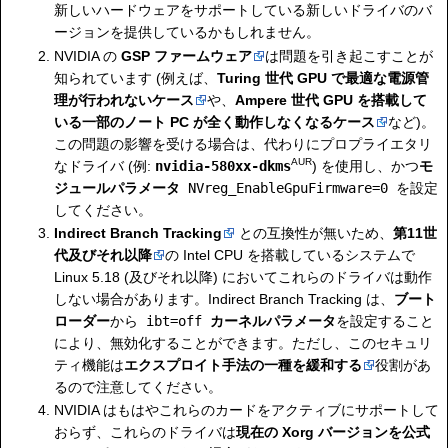
新しいハードウェアをサポートしている新しいドライバのバ
ージョンを提供しているかもしれません。
NVIDIA の
GSP ファームウェア
は問題を引き起こすことが
知られています (例えば、
Turing 世代 GPU で最適な電源管
理が行われないケース
や、
Ampere 世代 GPU を搭載して
いる一部のノート PC が全く動作しなくなるケース
など)。
この問題の影響を受ける場合は、代わりにプロプライエタリ
AUR
なドライバ (例:
nvidia-580xx-dkms
) を使用し、かつ
モ
ジュールパラメータ
NVreg_EnableGpuFirmware=0
を設定
してください。
Indirect Branch Tracking
との互換性が無いため、
第11世
代及びそれ以降
の Intel CPU を搭載しているシステムで
Linux 5.18 (及びそれ以降) においてこれらのドライバは動作
しない場合があります。Indirect Branch Tracking は、
ブート
ローダー
から
ibt=off
カーネルパラメータ
を設定すること
により、無効化することができます。ただし、このセキュリ
ティ機能は
エクスプロイト手法の一種を緩和する
役割があ
るので注意してください。
NVIDIA はもはやこれらのカードをアクティブにサポートして
おらず、これらのドライバは
現在の Xorg バージョンを公式