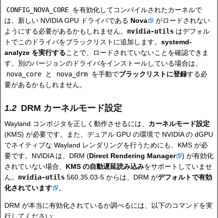
CONFIG_NOVA_CORE
を有効化してコンパイルされたカーネルで
は、新しい NVIDIA GPU ドライバである
Nova
がロードされない
ようにする必要があるかもしれません。
nvidia-utils
はデフォル
トでこのドライバをブラックリストに追加します。
systemd-
analyze を実行する
ことで、ロードされていないことを確認できま
す。別のバージョンのドライバをインストールしている場合は、
nova_core
と
nova_drm
を手動で
ブラックリストに登録
する必
要があるかもしれません。
DRM カーネルモード設定
Wayland コンポジタを正しく動作させるには、
カーネルモード設定
(KMS) が必要です。また、デュアル GPU の環境で NVIDIA の dGPU
でネイティブな Wayland レンダリングを行うためにも、KMS が必
要です。NVIDIA は、DRM (
Direct Rendering Manager
) が有効化
されていない場合、
KMS の自動遅延読み込み
をサポートしていませ
ん。
nvidia-utils
560.35.03-5 からは、DRM が
デフォルトで有効
化されています
。
DRM が本当に有効化されているか調べるには、以下のコマンドを実
行してください: