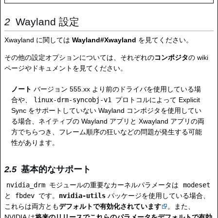
Wayland 設定
Xwayland に関しては
Wayland#Xwayland
を見てください。
その他の設定オプションについては、それぞれの
コンポジタ
の wiki
ページやドキュメントを見てください。
ノート
バージョン 555.xx より前のドライバを使用している場
合や、
linux-drm-syncobj-v1
プロトコルによって Explicit
Sync をサポートしていない Wayland コンポジタを使用してい
る場合、ネイティブの Wayland アプリと Xwayland アプリの両
方でちらつき、フレーム順序の狂いなどの問題が発生する可能
性があります。
基本的なサポート
nvidia_drm
モジュールの重要なカーネルパラメータは
modeset
と
fbdev
です。
nvidia-utils
パッケージを使用している場合、
これらは両方とも
デフォルトで有効化されています
。また、
NVIDIA は
将来のリリースでこれらのパラメータをデフォルトで有効