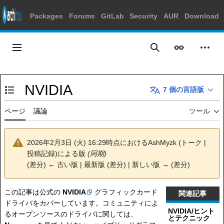
Packages
Forums
GitLab
Security
AUR
Download
コ
ン
メインメニュー
表示
個人
検索
テ
ン
ツ
NVIDIA
に
7 個の言語版
目次の表示・非表示を切り替え
ス
キ
ページ
議論
ツール
ッ
プ
2026年2月3日 (火) 16:29時点における
AshMyzk
(
トーク
|
投稿記録
)
による版
(同期)
(
差分
)
← 古い版
| 最新版 (差分) | 新しい版 → (差分)
この記事は公式の
NVIDIA
グラフィックカード
関連記事
ドライバをカバーしています。コミュニティによ
NVIDIA/ヒント
るオープンソースのドライバに関しては、
とテクニック