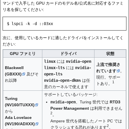
マンドで入手した GPU カードのモデル名/公式名に対応するファミ
リ名を探してください:
次に、使用しているカードに適したドライバをインストールしてく
ださい:
GPU ファミリ
ドライバ
状態
linux
には
nvidia-open
上流で推奨さ
Blackwell
linux-lts
には
nvidia-
れています
。
(GBXXX)
及びそ
open-lts
現行。サポー
れ以降
nvidia-open-dkms
は任
1
トあり。
意のカーネルで使えます
サポートしているパッケージ:
Turing
nvidia-open
、Turing 世代では
RTD3
(NV160/TUXXX)
Power Management
は利用できません
から
2
。
Ada Lovelace
Ampere 世代を搭載したノート PC では
(NV190/ADXXX)
2
クラッシュする恐れがあります
。