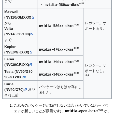
まで
AUR
nvidia-580xx-dkms
Maxwell
(NV110/GMXXX)
から
レガシー。サ
AUR
nvidia-580xx-dkms
Volta
ポートあり。
(NV140/GV100)
まで
Kepler
AUR
nvidia-470xx-dkms
(NVE0/GKXXX)
Fermi
AUR
nvidia-390xx-dkms
(NVC0/GF1XX)
レガシー。サ
ポートなし。
Tesla (NV50/G80-
AUR
nvidia-340xx-dkms
3,4
90-GT2XX)
Curie
パッケージはもはや存在し
(NV40/G70)
及び
ません。
それ以前
これらのパッケージが動作しない場合 (たいていはハードウ
AUR
ェアが新しいことが原因です)、
nvidia-open-beta
が、