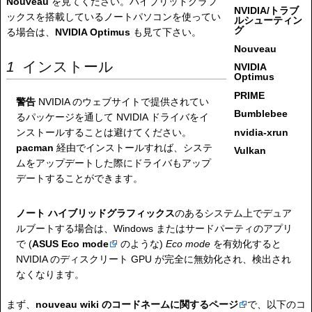
Nouveau
を見てください。ハイブリッドグラフ
NVIDIA/トラブ
ックスを搭載しているノートパソコンを使ってい
ルシューティン
グ
る場合は、
NVIDIA Optimus
も見て下さい。
Nouveau
インストール
NVIDIA
Optimus
PRIME
警告
NVIDIA のウェブサイトで提供されてい
Bumblebee
るパッケージを通して NVIDIA ドライバをイ
nvidia-xrun
ンストールすることは避けてください。
pacman
経由でインストールすれば、システ
Vulkan
ムをアップデートした際にドライバもアップ
デートすることができます。
ノート
ハイブリッドグラフィックス
のあるシステム上でデュア
ルブートする場合は、Windows またはサードパーティのアプリ
で (
ASUS Eco mode
のような)
Eco mode
を有効化すると
NVIDIA のディスクリート GPU が完全に無効化され、検出され
なくなります。
まず、
nouveau wiki のコードネームに関するページ
で、以下のコ