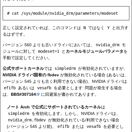
正しく設定されていれば、このコマンドは
N
ではなく
Y
と出力す
るはずです。
バージョン 560 よりも古いドライバにおいては、
nvidia_drm
モ
ジュールに対して
modeset=1
と
カーネルモジュールパラメータ
を
手動で設定してください。
公式サポートカーネル
では
simpledrm
が有効化されていますが、
NVIDIA ドライバ固有の fbdev
が無効化されている場合 (あるいは、
バージョン 545 よりも古く利用できない場合)、NVIDIA ドライバは
efifb
あるいは
vesafb
を必要とします: 問題が発生する場合
は、
BBS#307164
に回避策が書かれてあります。
ノート
Arch で公式にサポートされているカーネル
は
simpledrm
を有効化します。しかし、NVIDIA ドライバは、
nvidia_drm.fbdev
が無効化されている/利用できない場合
(バージョン 545 より前)、
efifb
または
vesafb
を必要とし