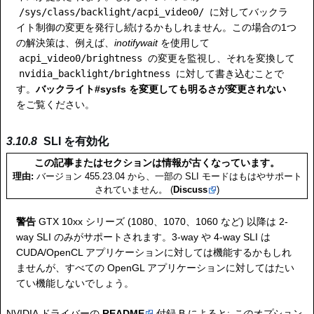
/sys/class/backlight/acpi_video0/
に対してバックラ
イト制御の変更を発行し続けるかもしれません。この場合の1つ
の解決策は、例えば、
inotifywait
を使用して
acpi_video0/brightness
の変更を監視し、それを変換して
nvidia_backlight/brightness
に対して書き込むことで
す。
バックライト#sysfs を変更しても明るさが変更されない
をご覧ください。
SLI を有効化
この記事またはセクションは情報が古くなっています。
理由:
バージョン 455.23.04 から、一部の SLI モードはもはやサポート
されていません。 (
Discuss
)
警告
GTX 10xx シリーズ (1080、1070、1060 など) 以降は 2-
way SLI のみがサポートされます。3-way や 4-way SLI は
CUDA/OpenCL アプリケーションに対しては機能するかもしれ
ませんが、すべての OpenGL アプリケーションに対してはたい
てい機能しないでしょう。
NVIDIA ドライバーの
README
付録 B によると:
このオプション