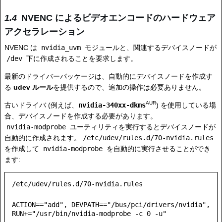
NVENC によるビデオエンコードのハードウェア
アクセラレーション
NVENC は
nvidia_uvm
モジュールと、関連するデバイスノードが
/dev
下に作成されることを要求します。
最新のドライバーパッケージは、自動的にデバイスノードを作成す
る
udev ルール
を提供するので、追加の操作は必要ありません。
AUR
古いドライバ (例えば、
nvidia-340xx-dkms
) を使用している場
合、デバイスノードを作成する必要があります。
nvidia-modprobe
ユーティリティを実行するとデバイスノードが
自動的に作成されます。
/etc/udev/rules.d/70-nvidia.rules
を作成して
nvidia-modprobe
を自動的に実行させることができ
ます:
/etc/udev/rules.d/70-nvidia.rules
ACTION=="add", DEVPATH=="/bus/pci/drivers/nvidia", 
RUN+="/usr/bin/nvidia-modprobe -c 0 -u"