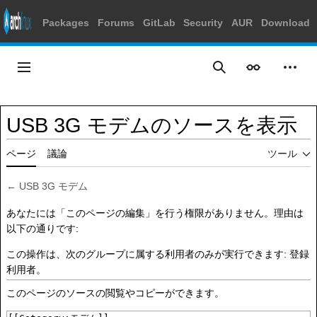
Packages
Forums
GitLab
Security
AUR
Download
コ
ン
メインメニュー
表示
個人
検索
テ
ン
ツ
USB 3G モデムのソースを表示
に
ス
ページ
議論
ツール
キ
ッ
プ
←
USB 3G モデム
あなたには「このページの編集」を行う権限がありません。理由は
以下の通りです:
この操作は、次のグループに属する利用者のみが実行できます:
登録
利用者
。
このページのソースの閲覧やコピーができます。