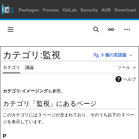
Packages
Forums
GitLab
Security
AUR
Download
コ
ン
メインメニュー
表示
個人
検索
テ
ン
ツ
カテゴリ
:
監視
3 個の言語版
に
ス
カテゴリ
議論
ツール
キ
ッ
ヘルプ
プ
カテゴリ:イメージング
も参照。
カテゴリ「監視」にあるページ
このカテゴリには 3 ページが含まれており、そのうち以下の 3 ペー
ジを表示しています。
P