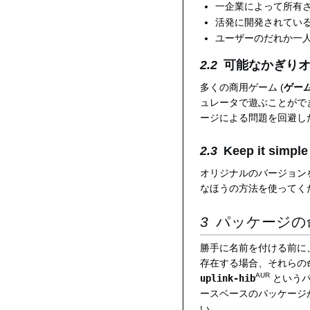
一企業によって所有
活発に開発されてい
ユーザーのだれか一
可能なかぎり
多くの商用ゲーム (
ゲー
ュレータで遊ぶことがで
ージによる問題を回避し
Keep it simple
オリジナルのバージョン
なほうの方法を使ってく
パッケージの
勝手に名前を付ける前に
存在する場合、それらの
AUR
uplink-hib
という
ースベースのパッケージ
い。