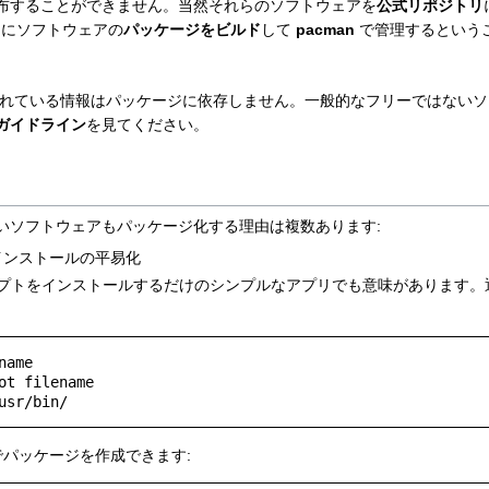
布することができません。当然それらのソフトウェアを
公式リポジトリ
にソフトウェアの
パッケージをビルド
して
pacman
で管理するという
れている情報はパッケージに依存しません。一般的なフリーではないソ
ジガイドライン
を見てください。
いソフトウェアもパッケージ化する理由は複数あります:
インストールの平易化
プトをインストールするだけのシンプルなアプリでも意味があります。
ame

ot filename

パッケージを作成できます: