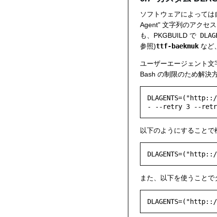
ソフトウェアによっては自
Agent" 文字列のア
も、PKGBUILD で
DLAG
参照)
ttf-baekmuk
など
ユーザーエージェント文
Bash の制限のため解
DLAGENTS=("http::/
以下のようにすることで
また、以下を使うことで