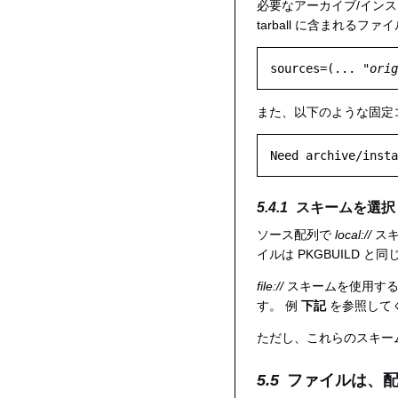
必要なアーカイブ/イン
tarball に含まれ
sources=(... "
orig
また、以下のような固定コ
Need archive/insta
スキームを選択
ソース配列で
local://
スキ
イルは PKGBUILD
file://
スキームを使用する
す。 例
下記
を参照して
ただし、これらのスキー
ファイルは、配