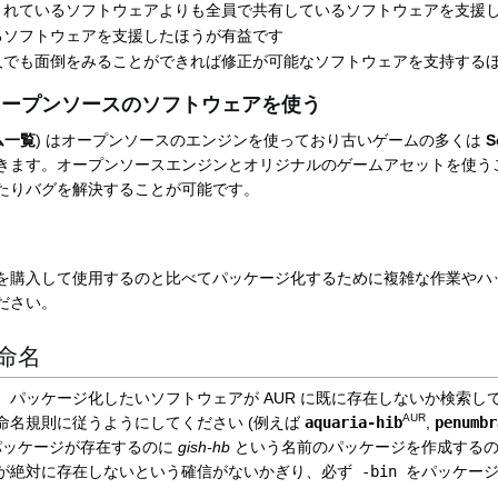
されているソフトウェアよりも全員で共有しているソフトウェアを支援
るソフトウェアを支援したほうが有益です
人でも面倒をみることができれば修正が可能なソフトウェアを支持する
オープンソースのソフトウェアを使う
ム一覧
) はオープンソースのエンジンを使っており古いゲームの多くは
S
きます。オープンソースエンジンとオリジナルのゲームアセットを使う
たりバグを解決することが可能です。
を購入して使用するのと比べてパッケージ化するために複雑な作業やハ
ださい。
命名
、パッケージ化したいソフトウェアが AUR に既に存在しないか検索し
AUR
命名規則に従うようにしてください (例えば
aquaria-hib
,
penumbr
パッケージが存在するのに
gish-hb
という名前のパッケージを作成するの
が絶対に存在しないという確信がないかぎり、必ず
-bin
をパッケージ