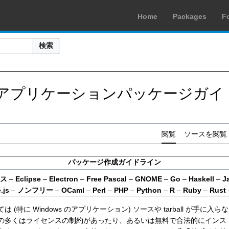
Home
Packages
F
検索
アプリケーションパッケージガイ
閲覧
ソースを閲覧
パッケージ作成ガイドライン
ス
–
Eclipse
–
Electron
–
Free Pascal
–
GNOME
–
Go
–
Haskell
–
J
.js
–
ノンフリー
–
OCaml
–
Perl
–
PHP
–
Python
–
R
–
Ruby
–
Rust
(特に Windows のアプリケーション) ソースや tarball が手に
の多くはライセンスの制約があったり、あるいは無料で合法的にインス