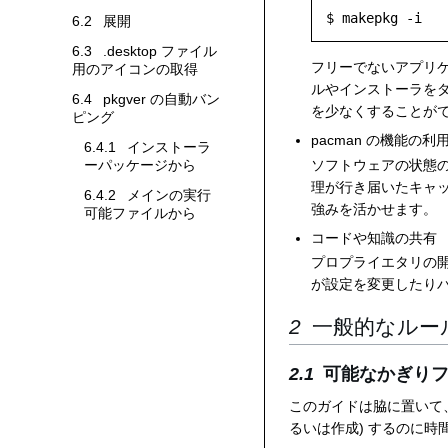
$ makepkg -i
6.2
展開
6.3
.desktop ファイル
フリーでないアプリ
用のアイコンの取得
ルやインストーラを
6.4
pkgver の自動バン
を少なくすることが
ピング
pacman の機能の利
6.4.1
インストーラ
ソフトウェアの状態
ーパッケージから
理が行き届いたキャッ
6.4.2
メインの実行
強みを活かせます。
可能ファイルから
コードや知識の共有
プロプライエタリの開
が設定を変更したり
一般的なルー
可能なかぎり
このガイドは脇に置いて
るいは作成) するのに時