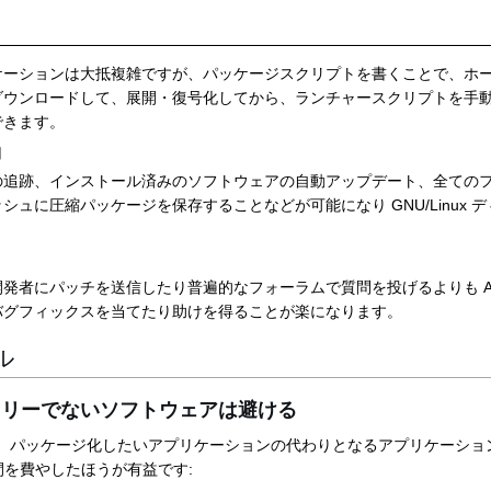
ケーションは大抵複雑ですが、パッケージスクリプトを書くことで、ホ
ダウンロードして、展開・復号化してから、ランチャースクリプトを手
できます。
用
の追跡、インストール済みのソフトウェアの自動アップデート、全ての
シュに圧縮パッケージを保存することなどが可能になり GNU/Linux 
発者にパッチを送信したり普遍的なフォーラムで質問を投げるよりも A
バグフィックスを当てたり助けを得ることが楽になります。
ル
フリーでないソフトウェアは避ける
、パッケージ化したいアプリケーションの代わりとなるアプリケーション
間を費やしたほうが有益です: