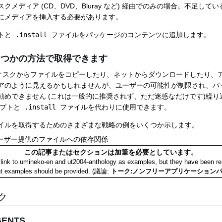
メディア (CD、DVD、Bluray など) 経由でのみの場合。不足し
にメディアを挿入する必要があります。
トと
.install
ファイルをパッケージのコンテンツに追加します。
くつかの方法で取得できます
ィスクからファイルをコピーしたり、ネットからダウンロードしたり、
アのように見えるかもしれませんが、ユーザーの可能性が制限され、パ
勧めできません (これは一般的に推奨されず、ただ迷惑なだけです)繰
リプトと
.install
ファイルを代わりに使用できます。
イルを取得するためのさまざまな戦略の例をいくつか示します。
ユーザー提供のファイルへの依存関係
この記事またはセクションは加筆を必要としています。
link to umineko-en and ut2004-anthology as examples, but they have been r
ent examples should be provided. (議論:
トーク:ノンフリーアプリケーション
ク
ENTS