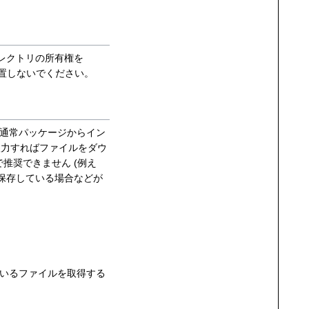
レクトリの所有権を
置しないでください。
、通常パッケージからイン
入力すればファイルをダウ
推奨できません (例え
保存している場合などが
。
ているファイルを取得する