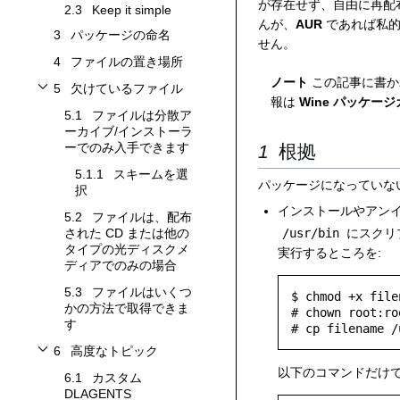
が存在せず、自由に再配
2.3
Keep it simple
んが、
AUR
であれば私的
3
パッケージの命名
せん。
4
ファイルの置き場所
ノート
この記事に書か
5
欠けているファイル
欠けているファイルサブセクションを切り替えます
報は
Wine パッケー
5.1
ファイルは分散ア
ーカイブ/インストーラ
ーでのみ入手できます
根拠
5.1.1
スキームを選
パッケージになっていな
択
インストールやアン
5.2
ファイルは、配布
/usr/bin
にスクリ
された CD または他の
タイプの光ディスクメ
実行するところを:
ディアでのみの場合
5.3
ファイルはいくつ
$ chmod +x filen
かの方法で取得できま
# chown root:ro
す
6
高度なトピック
高度なトピックサブセクションを切り替えます
以下のコマンドだけで
6.1
カスタム
DLAGENTS