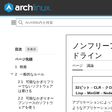
コ
ン
メインメニュー
テ
ン
ツ
ノンフリー
に
目次
非表示
ス
ドライン
キ
ページ先頭
ッ
プ
ページ
議論
1
根拠
2
一般的なルール
一般的なルールサブセクションを切り替えます
2.1
可能なかぎりフリ
ーでないソフトウェア
32ビット
–
CLR
–
クロ
は避ける
Lisp
–
MinGW
–
Node
2.2
可能なかぎりオー
アプリケーションによっては 
プンソースのソフトウ
ェアを使う
ようなアプリケーション