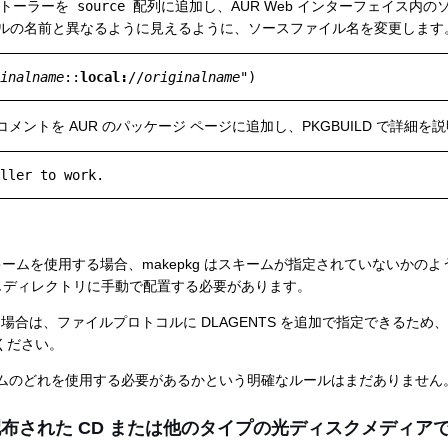
ストーラーを
source
配列に追加し、AUR Web インターフェイス内
るファイルの名前と異なるように見えるように、ソースファイル名を変更します
inalname
::
local:
//
originalname
")
メントを AUR のパッケージ ページに追加し、PKGBUILD で詳細を
ller to work.
ームを使用する場合、makepkg はスキームが指定されていないかの
 と同じディレクトリに手動で配置する必要があります。
場合は、ファイルプロトコルに DLAGENTS を追加で指定できるため
ください。
ムのどれを使用する必要があるかという明確なルールはまだありません
布された CD または他のタイプの光ディスクメディア