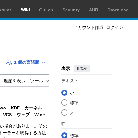
orums
Wiki
GitLab
Security
AUR
Download
アカウント作成
ログイン
1 個の言語版
表示
非表示
テキスト
履歴を表示
ツール
小
標準
ava
–
KDE
–
カーネル
–
大
–
VCS
–
ウェブ
–
Wine
幅
入らない場合があります。その
トーラーを取得する方法
標準