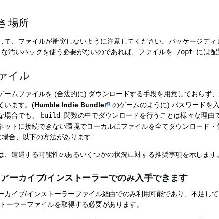
き場所
して、ファイルが衝突しないように注意してください。パッケージディ
うな汚いハックを使う必要がないのであれば、ファイルを
/opt
には配
ァイル
ゲームファイルを (合法的に) ダウンロードする手段を用意しておらず
ています。(
Humble Indie Bundle
のゲームのように) パスワードを
な場合でも、
build
関数の中でダウンロードを行うことは様々な理由で
ネットに接続できない環境でローカルにファイルを全てダウンロード・
な場合、以下の方法があります:
は、遭遇する可能性のあるいくつかの状況に対する推奨事項を示します
アーカイブ/インストーラーでのみ入手できます
ーカイブ/インストーラーファイル経由でのみ利用可能であり、不足し
ストーラーファイルを取得する必要があります。