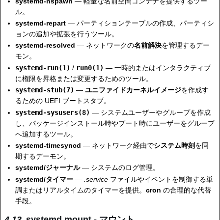
systemd-nspawn
— 軽量な名前空間コンテナを提供するツー
ル。
systemd-repart
— パーティションテーブルの作成、パーティシ
ョンの追加や拡張を行うツール。
systemd-resolved
— ネットワークの
名前解決
を管理するデー
モン。
systemd-run(1)
/
run0(1)
— 一時的またはインタラクティブ
に権限を昇格または変更するためのツール。
systemd-stub(7)
—
ユニファイドカーネルイメージ
を作成す
るための UEFI ブートスタブ。
systemd-sysusers(8)
— システムユーザーやグループを作成
し、パッケージインストール時やブート時にユーザーをグループ
へ追加するツール。
systemd-timesyncd
— ネットワーク経由で
システム時刻
を同
期するデーモン。
systemd/ジャーナル
— システムのログ管理。
systemd/タイマー
—
.service
ファイルやイベントを制御する単
調またはリアルタイムのタイマーを提供。
cron
の合理的な代替
手段。
systemd.mount - マウント