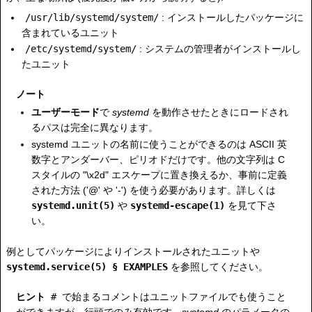
/usr/lib/systemd/system/
: インストールしたパッケージに
含まれているユニット
/etc/systemd/system/
: システムの管理者がインストールし
たユニット
ノート
ユーザーモード
で
systemd
を動作させたときにロードされ
るパスは完全に異なります。
systemd ユニットの名前に使うことができるのは ASCII 英
数字とアンダーバー、ピリオドだけです。他の文字列は C
スタイルの "\x2d" エスケープに置き換えるか、事前に定義
された方法 ('@' や '-') を使う必要があります。詳しくは
systemd.unit(5)
や
systemd-escape(1)
を見て下さ
い。
例としてパッケージによりインストールされたユニットや
systemd.service(5) § EXAMPLES
を参照してください。
ヒント
#
で始まるコメントはユニットファイルでも使うこと