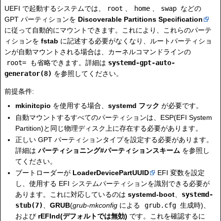
UEFI で起動するシステムでは、
root
、
home
、
swap
などの
GPT パーティションを
Discoverable Partitions Specification
に従って自動的にマウントできます。これにより、これらのパーテ
ィションを
fstab
に記述する必要がなくなり、ルートパーティショ
ンが自動マウントされる場合は、カーネルコマンドラインの
root=
も省略できます。詳細は
systemd-gpt-auto-
generator(8)
を参照してください。
前提条件:
mkinitcpio
を使用する場合、
systemd フック
が必要です。
自動マウントするすべてのパーティションは、ESP(EFI System
Partition)と同じ物理ディスク上に存在する必要があります。
正しい GPT パーティションタイプを設定する必要があります。
詳細は
パーティショニング#パーティションスキーム
を参照し
てください。
ブートローダーが
LoaderDevicePartUUID
EFI 変数を設定
し、使用する EFI システムパーティションを識別できる必要が
あります。これに対応しているのは
systemd-boot
、
systemd-
stub(7)
、
GRUB
(
grub-mkconfig
による
grub.cfg
生成時)、
および
rEFInd(デフォルトでは無効)
です。これを確認するに