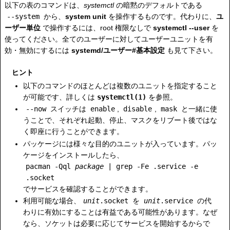
以下の表のコマンドは、
systemctl
の暗黙のデフォルトである
--system
から、
system unit
を操作するものです。代わりに、
ユ
ーザー単位
で操作するには、root 権限なしで
systemctl --user
を
使ってください。全てのユーザーに対してユーザーユニットを有
効・無効にするには
systemd/ユーザー#基本設定
も見て下さい。
ヒント
以下のコマンドのほとんどは複数のユニットを指定すること
が可能です、詳しくは
systemctl(1)
を参照。
--now
スイッチは
enable
,
disable
,
mask
と一緒に使
うことで、それぞれ起動、停止、マスクをリブート後ではな
く即座に行うことができます。
パッケージには様々な目的のユニットが入っています。パッ
ケージをインストールしたら、
pacman -Qql
package
| grep -Fe .service -e
.socket
でサービスを確認することができます。
利用可能な場合、
unit
.socket
を
unit
.service
の代
わりに有効にすることは有益である可能性があります。なぜ
なら、ソケットは必要に応じてサービスを開始するからで