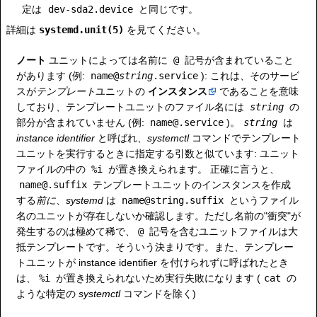
定は
dev-sda2.device
と同じです。
詳細は
systemd.unit(5)
を見てください。
ノート
ユニットによっては名前に
@
記号が含まれていること
があります (例:
name@
string
.service
): これは、そのサービ
スが
テンプレート
ユニットの
インスタンス
であることを意味
しており、テンプレートユニットのファイル名には
string
の
部分が含まれていません (例:
name@.service
)。
string
は
instance identifier
と呼ばれ、
systemctl
コマンドでテンプレート
ユニットを実行するときに指定する引数と似ています: ユニット
ファイルの中の
%i
が置き換えられます。 正確に言うと、
name@.suffix
テンプレートユニットのインスタンスを作成
する
前に
、
systemd
は
name@string.suffix
というファイル
名のユニットが存在しないか確認します。ただし名前の"衝突"が
発生するのは極めて稀で、
@
記号を含むユニットファイルは大
抵テンプレートです。そういう決まりです。また、テンプレー
トユニットが instance identifier を付けられずに呼ばれたとき
は、
%i
が置き換えられないため実行失敗になります (
cat
の
ような特定の
systemctl
コマンドを除く)