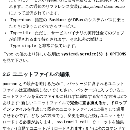
たときにデーモンが
systemd
に信号を送るように条件がつけら
れます。この通知のリファレンス実装は
libsystemd-daemon.so
によって提供されています。
Type=dbus
: 指定の
BusName
が DBus のシステムバスに乗っ
たときに使うことができるサービス。
Type=idle
: ただし、サービスバイナリの実行は全てのジョブ
が処理されるまで待たされます。それ以外の挙動は
Type=simple
と非常に似ています。
Type
の値のより詳しい説明は
systemd.service(5) § OPTIONS
を見て下さい。
ユニットファイルの編集
pacman との競合を避けるために、パッケージに含まれるユニット
ファイルは直接編集しないでください。パッケージに入っているユ
ニットファイルを元のファイルに触れずに編集する安全な方法は2つ
あります: 新しいユニットファイルで
完全に置き換える
か、
ドロップ
インファイル
を作成して既存のユニットファイルに上書きして適用
させるかです。どちらの方法でも、変更を加えた後はユニットをリ
ロードする必要があります。
systemctl edit
でユニットを編集
するか (自動でユニットがリロードされます) または次のコマンドで