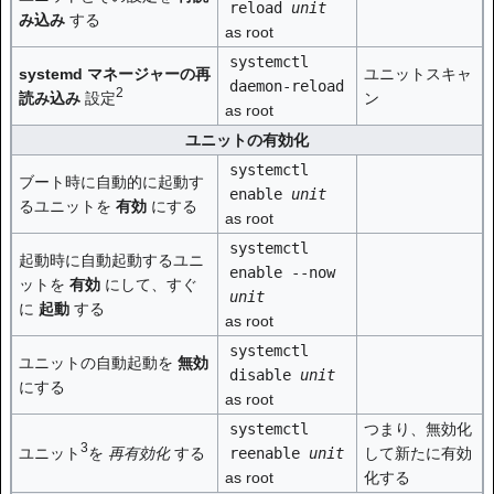
reload
unit
み込み
する
as root
systemctl
systemd マネージャーの再
ユニットスキャ
daemon-reload
2
読み込み
設定
ン
as root
ユニットの有効化
systemctl
ブート時に自動的に起動す
enable
unit
るユニットを
有効
にする
as root
systemctl
起動時に自動起動するユニ
enable --now
ットを
有効
にして、すぐ
unit
に
起動
する
as root
systemctl
ユニットの自動起動を
無効
disable
unit
にする
as root
systemctl
つまり、無効化
3
ユニット
を
再有効化
する
reenable
unit
して新たに有効
as root
化する