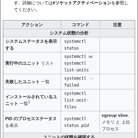
す。詳細については
#ソケットアクティベーション
を参照し
てください。
アクション
コマンド
注意
システム状態の分析
システムステータスを表示
systemctl
する
status
systemctl
or
実行中のユニット
リスト
systemctl
list-units
systemctl --
失敗したユニット
一覧
failed
systemctl
インストールされているユ
list-unit-
1
ニット
一覧
files
cgroup slice
,
PID のプロセスステータス
systemctl
メモリ と 上位
を表示
status
pid
プロセス
ユニットの状態を確認する