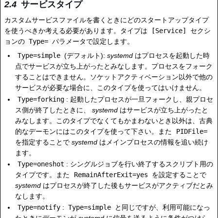
サービスタイプ
カスタムサービスファイルを書くときにどのスタートアップタイプ
を使うべきか考える必要があります。タイプは
[Service]
セクシ
ョンの
Type=
パラメータで設定します。
Type=simple
(デフォルト):
systemd
はプロセスを起動した時
点でサービスが立ち上がったとみなします。プロセスをフォーク
することはできません。ソケットアクティベーション以外で他の
サービスが必要な場合に、このタイプを使ってはいけません。
Type=forking
: 起動したプロセスが一旦フォークし、親プロセ
ス側が終了したときに、
systemd
はサービスが立ち上がったと
みなします。このタイプでなくてもかまわないとき以外は、古典
的なデーモンにはこのタイプを使って下さい。また
PIDFile=
を指定することで
systemd
はメインプロセスの情報を追い続け
ます。
Type=oneshot
: シングルジョブを行い終了するスクリプト用の
タイプです。また
RemainAfterExit=yes
を設定することで
systemd
はプロセスが終了した後もサービスがアクティブだとみ
なします。
Type=notify
:
Type=simple
と同じですが、利用可能になっ