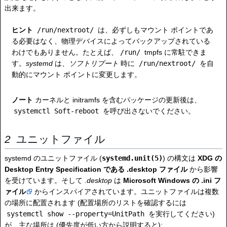
出来ます。
ヒント
/run/nextroot/
は、必ずしもマウント ポイントであ
る必要はなく、物理デバイスによってバックアップされている
わけでもありません。たとえば、
/run/
tmpfs に常駐できま
す。
systemd
は、
ソフトリブート
時に
/run/nextroot/
を自
動的にマウント ポイントに変更します。
ノート
カーネルと initramfs を含むパッケージの更新後は、
systemctl Soft-reboot
を呼び出さないでください。
ユニットファイル
systemd のユニットファイル (
systemd.unit(5)
) の構文は
XDG の
Desktop Entry Specification である .desktop ファイル
から影響
を受けています。そして
.desktop
は
Microsoft Windows の .ini フ
ァイル
からインスパイアされています。ユニットファイルは複数
の場所に配置されます (配置場所のリストを確認するには
systemctl show --property=UnitPath
を実行してください)
が、主な場所は (優先度が低い方から説明すると):