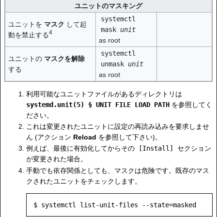
ユニットのマスキング
systemctl
ユニットを
マスク
して起
mask
unit
4
動を禁止する
as root
systemctl
ユニットの
マスクを解除
unmask
unit
する
as root
利用可能なユニットファイルがあるディレクトリは
systemd.unit(5) § UNIT FILE LOAD PATH
を参照してく
ださい。
これは変更されたユニットに設定の再読み込みを要求しませ
ん (アクション
Reload
を参照して下さい)。
例えば、最後に有効化してからその
[Install]
セクション
が変更された場合。
手動でも依存関係としても、マスクは危険です。既存のマス
クされたユニットをチェックします。
$ systemctl list-unit-files --state=masked