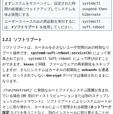
まずシステムをサスペンドし、設定された時
systemctl
間の経過後にウェイクアップしてシステムを
suspend-then-
休止状態にする
hibernate
ユーザースペースのみの再起動を実行するに
systemctl
は、
#ソフトリブート
を使用してください。
soft-reboot
ソフトリブート
ソフトリブートは、カーネルを介さないユーザ空間のみの特別なリ
ブート操作です。
systemd-soft-reboot.service(8)
によって実
装されており、
systemctl Soft-reboot
によって呼び出すこと
ができます。
kexec
と同様、ファームウェアの再初期化をスキップ
しますが、さらにシステムはカーネルの初期化と
initramfs
を通過
せず、ロックされていない
dm-crypt
デバイスは接続されたままに
なります。
/run/nextroot/
に有効なルートファイルシステム階層が含まれ
ている場合 (例: 別のディストリビューションまたは別のスナップシ
ョットのルートマウント)、
ソフトリブート
によりシステムルートが
そこに切り替わり、カーネルによって管理される状態 (
ネットワーク
設定
など) を失うことなく、別のインストールに切り替えることが