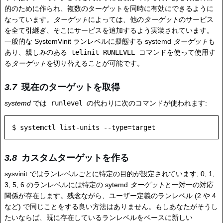
的のために作られ、複数のターゲットを同時に有効にできるように
なっています。
ターゲット
によっては、他の
ターゲット
のサービス
を全て引継ぎ、そこにサービスを追加するよう実装されています。
一般的な SystemVinit ランレベルに擬態する systemd
ターゲット
も
あり、親しみのある
telinit RUNLEVEL
コマンドを使って使用す
る
ターゲット
を切り替えることが可能です。
現在のターゲットを取得
systemd
では
runlevel
の代わりに次のコマンドが使われます:
カスタムターゲットを作る
sysvinit ではランレベルごとに特定の目的が設定されています; 0, 1,
3, 5, 6 のランレベルには特定の sytemd
ターゲット
と一対一の対応
関係が存在します。残念ながら、ユーザー定義のランレベル (2 や 4
など) で同じことをする良い方法はありません。もしあなたがそうし
たいならば、既に存在しているランレベルをベースに新しい