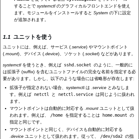
することで
systemctl
のグラフィカルフロントエンドを使え
ます。モジュールをインストールすると
System
の下に設定
が追加されます。
ユニットを使う
ユニットには、例えば、サービス (
.service
) やマウントポイント
(
.mount
)、デバイス (
.device
)、ソケット (
.socket
) などがあります。
systemctl
を使うとき、例えば
sshd.socket
のように、一般的に
は拡張子 (suffix) を含むユニットファイルの完全な名前を指定する必
要があります。しかし、以下のような場合には省略形が存在します:
拡張子が指定されない場合、systemctl は
.service
とみなしま
す。例えば
netctl
と
netctl.service
は同じように扱われ
ます。
マウントポイントは自動的に対応する
.mount
ユニットとして扱
われます。例えば、
/home
を指定することは
home.mount
の
指定と同じです。
マウントポイントと同じく、デバイスも自動的に対応する
.device
ユニットとして扱われます。従って、
/dev/sda2
の指