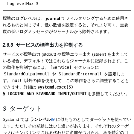
LogLevelMax=3
標準のログレベルは、
journal
でフィルタリングするために使用さ
れるものと同じです。低い数値を設定すると、それより高く、重要
度の低いログメッセージがジャーナルから除外されます。
サービスの標準出力を抑制する
サービスが標準出力 (stdout) や標準エラー出力 (stderr) を出力して
いる場合、デフォルトではこれらもジャーナルに記録されます。こ
の動作を抑制するには、
[Service]
セクションに
StandardOutput=null
や
StandardError=null
を設定しま
す。
null
以外の値を使用して、この動作をさらに調整することも
できます。詳細は
systemd.exec(5)
§ LOGGING_AND_STANDARD_INPUT/OUTPUT
を参照してください。
ターゲット
Systemd では
ランレベル
に似たものとして
ターゲット
を使ってい
ます。ただしその挙動には少し違いがあります。それぞれの
ターゲ
ット
はナンバリングされる代わりに名前がつけられ、ある特定の目