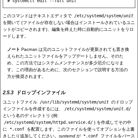
# systemctl edit --full 
unit
このコマンドはテキストエディタで
/etc/systemd/system/
unit
を開いて (ファイルが存在しない場合はインストールされているユニ
ットがコピーされます)、編集を終えた時に自動的にユニットをリロ
ードします。
ノート
Pacman は元のユニットファイルが更新されても置き換
えられたユニットファイルをアップデートしません。そのた
め、この方法ではシステムメンテナンスが多少厄介になりま
す。この理由があるために、次のセクションで説明する方法の
方が推奨されます。
ドロップインファイル
ユニットファイル
/usr/lib/systemd/system/
unit
のドロップ
インファイルを作成するには、
/etc/systemd/system/
unit
.d/
という名のディレクトリ (例:
/etc/systemd/system/httpd.service.d/
) を作成してその中
に
*.conf
を配置します。このファイルを使ってオプションを上書
きしたり追加してください。
systemd
が
*.conf
ファイルをパース