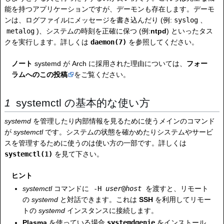
能を持つアプリケーションですが、デーモンも存在します。デーモ
ンは、ログファイルにメッセージを書き込んだり (例:
syslog
、
metalog
)、システムの時刻を正確に保つ (例:
ntpd
) といったタス
クを実行します。詳しくは
daemon(7)
を参照してください。
ノート
systemd が Arch に採用された理由については、
フォー
ラムへのこの投稿
をご覧ください。
systemctl の基本的な使い方
systemd
を管理したり内部情報を見るために使うメインのコマンド
が
systemctl
です。システムの状態を確かめたりシステムやサービ
スを管理するために使うのは使い方の一部です。詳しくは
systemctl(1)
を見て下さい。
ヒント
systemctl
コマンドに
-H
user
@
host
を渡すと、リモート
の
systemd
と対話できます。これは
SSH
を利用してリモー
トの
systemd
インスタンスに接続します。
Plasma
を使っている場合
systemdgenie
をインストール