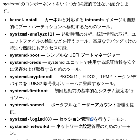
systemd
のコンポーネントをいくつか(網羅的ではない)紹介しま
す。
kernel-install
—
カーネル
と対応する
initramfs
イメージを自動
的にブートパーティションへ移動するためのツール。
systemd-analyze(1)
— 起動時間の分析、統計情報の取得、ユ
ニットファイルの検証などを行うツール。高度なデバッグ向けの
特別な機能にもアクセス可能。
systemd-boot
— シンプルな UEFI
ブートマネージャー
systemd-creds
— systemd ユニットで使用する認証情報を安全
に保存および取得するためのツール。
systemd-cryptenroll
— PKCS#11、FIDO2、TPM2 トークン/デ
バイスを LUKS2 暗号化ボリュームに登録するツール。
systemd-firstboot
— 初回起動前の基本的なシステム設定を行
うツール。
systemd-homed
— ポータブルなユーザー
アカウント
管理を提
供。
systemd-logind(8)
—
セッション管理
を行うデーモン。
systemd-networkd
—
ネットワーク設定
管理のためのデーモ
ン。