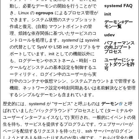
systemd FAQ
動し、必要なデーモンの開始を行うことがで
き、Linux の
cgroups
によるプロセス管理が
init
できます。システム状態のスナップショット
デーモン#デー
作成と復元、(自動) マウントポイントの管
モン一覧
理、煩雑な依存関係に基づいたサービスのコ
udev
ントロールを処理します。
systemd
は sysvinit
パフォーマンス
の代替として SysV や LSB init スクリプトをサ
の向上/ブート
プロセス
ポートしています。init としての機能以外に
ユーザーにシャ
も、ログデーモンやホストネーム・時刻・ロ
ットダウンを許
ケールなどシステムの基本設定を制御するユ
可
ーティリティ、ログイン中のユーザーから実
行中のコンテナや仮想マシン、システムアカウントまで管理する
機能、ネットワーク設定や時刻同期あるいは名前解決などを管理
するシンプルなデーモンも含まれています。
歴史的には、systemd が "サービス" と呼ぶものは
デーモン
と呼
ばれていました:"バックグラウンド" プロセスとして (ターミナルや
ユーザーインターフェイスなしで) 実行され、一般的にイベントの発
生を待ち、サービスを提供するプログラムです。ウェブサーバーが
ページを配信するリクエストを待ったり、ssh サーバーがログイン
しようとする人を待ったりするのが良い例です。これらは完全な機