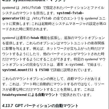
systemd
は
/etc/fstab
で指定されたパーティションとファイル
システムのマウントを担当します。
systemd-fstab-
generator(8)
は
/etc/fstab
の全てのエントリを
systemd
ユニ
ットに変換します; これは起動時とシステムマネージャの設定が再ロ
ードされた時に実行されます。
systemd
は通常の
fstab
機能を拡張し、追加のマウントオプション
を提供します。これらのオプションはマウントユニットの依存関係
に影響を与えます。例えば、ネットワークが立ち上がった時だけマ
ウントするようにしたり、他のパーティションがマウントされた時
だけマウントするようにすることができます。特定の
systemd
マウ
ントオプションの完全なリストは、通常
x-systemd.
で始まり、
systemd.mount(5) § FSTAB
で詳細に説明されています。
これらのマウントオプションの例として、
自動マウント
がありま
す。これは、ブート時に自動的にマウントするのではなく、リソー
スが必要な時にだけマウントすることを意味します。これは
fstab#systemd による自動マウント
で提供されています。
GPT パーティションの自動マウント