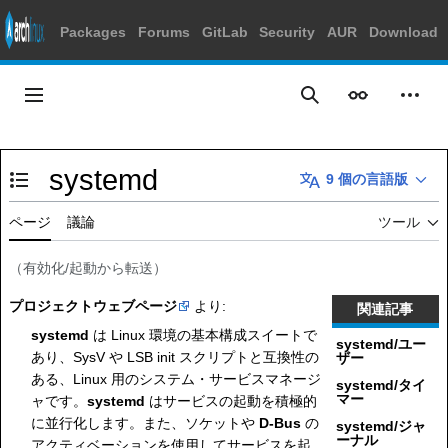
Packages
Forums
GitLab
Security
AUR
Download
コ
ン
メインメニュー
表示
個人
検索
テ
ン
ツ
systemd
に
9 個の言語版
目次の表示・非表示を切り替え
ス
キ
ページ
議論
ツール
ッ
プ
（
有効化/起動
から転送）
プロジェクトウェブページ
より:
関連記事
systemd
は Linux 環境の基本構成スイートで
systemd/ユー
あり、SysV や LSB init スクリプトと互換性の
ザー
ある、Linux 用のシステム・サービスマネージ
systemd/タイ
マー
ャです。
systemd
はサービスの起動を積極的
に並行化します。また、ソケットや
D-Bus
の
systemd/ジャ
ーナル
アクティベーションを使用してサービスを起