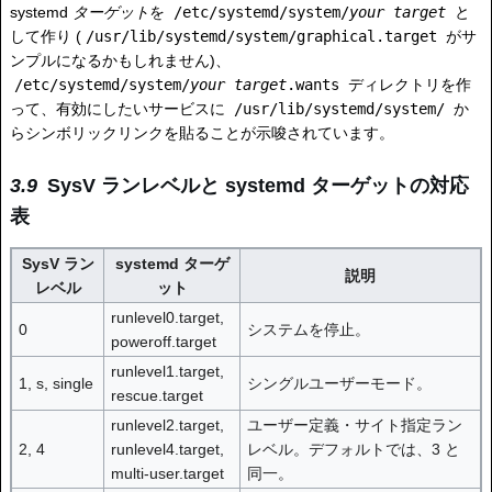
systemd
ターゲット
を
/etc/systemd/system/
your target
と
して作り (
/usr/lib/systemd/system/graphical.target
がサ
ンプルになるかもしれません)、
/etc/systemd/system/
your target
.wants
ディレクトリを作
って、有効にしたいサービスに
/usr/lib/systemd/system/
か
らシンボリックリンクを貼ることが示唆されています。
SysV ランレベルと systemd ターゲットの対応
表
SysV ラン
systemd ターゲ
説明
レベル
ット
runlevel0.target,
0
システムを停止。
poweroff.target
runlevel1.target,
1, s, single
シングルユーザーモード。
rescue.target
runlevel2.target,
ユーザー定義・サイト指定ラン
2, 4
runlevel4.target,
レベル。デフォルトでは、3 と
multi-user.target
同一。