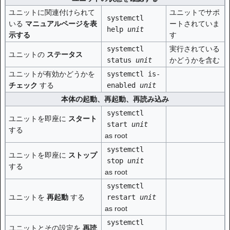
ユニットに関連付けられて
ユニットでサポ
systemctl
いる
マニュアルページを表
ートされていま
help
unit
示する
す
systemctl
実行されている
ユニットの
ステータス
status
unit
かどうかを含む
ユニットが有効かどうかを
systemctl is-
チェック
する
enabled
unit
本体の起動、再起動、再読み込み
systemctl
ユニットを即座に
スタート
start
unit
する
as root
systemctl
ユニットを即座に
ストップ
stop
unit
する
as root
systemctl
ユニットを
再起動
する
restart
unit
as root
systemctl
ユニットとその設定を
再読