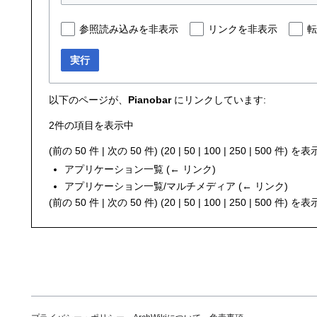
参照読み込みを非表示
リンクを非表示
転
実行
以下のページが、
Pianobar
にリンクしています:
2件の項目を表示中
(
前の 50 件
|
次の 50 件
) (
20
|
50
|
100
|
250
|
500
件) を表
アプリケーション一覧
(
← リンク
)
アプリケーション一覧/マルチメディア
(
← リンク
)
(
前の 50 件
|
次の 50 件
) (
20
|
50
|
100
|
250
|
500
件) を表