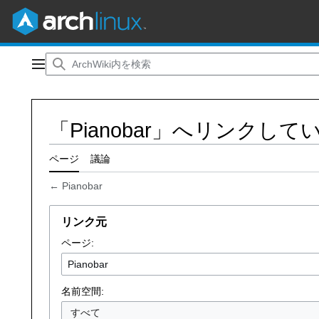
コ
ン
メインメニュー
テ
ン
ツ
「Pianobar」へリンクし
に
ス
キ
ページ
議論
ッ
←
Pianobar
プ
リンク元
ページ:
名前空間:
すべて