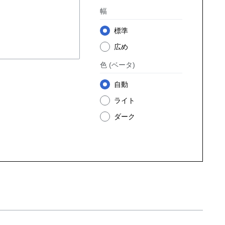
幅
標準
広め
色
(ベータ)
自動
ライト
ダーク