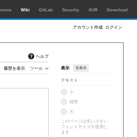
orums
Wiki
GitLab
Security
AUR
Download
アカウント作成
ログイン
ヘルプ
表示
非表示
履歴を表示
ツール
テキスト
小
標準
大
このページは常に小さい
フォントサイズを使用し
ます