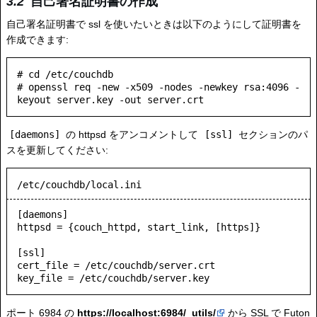
自己署名証明書の作成
自己署名証明書で ssl を使いたいときは以下のようにして証明書を
作成できます:
# cd /etc/couchdb

# openssl req -new -x509 -nodes -newkey rsa:4096 -
[daemons]
の httpsd をアンコメントして
[ssl]
セクションのパ
スを更新してください:
/etc/couchdb/local.ini
[daemons]

httpsd = {couch_httpd, start_link, [https]}

[ssl]

cert_file = /etc/couchdb/server.crt

key_file = /etc/couchdb/server.key
ポート 6984 の
https://localhost:6984/_utils/
から SSL で Futon