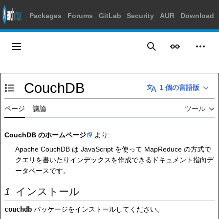
Packages
Forums
GitLab
Security
AUR
Download
コ
ン
メインメニュー
表示
個人
検索
テ
ン
ツ
CouchDB
に
1 個の言語版
目次の表示・非表示を切り替え
ス
キ
ページ
議論
ツール
ッ
プ
CouchDB のホームページ
より:
Apache CouchDB は JavaScript を使って MapReduce の方式で
クエリを書いたりインデックスを作成できるドキュメント指向デ
ータベースです。
インストール
couchdb
パッケージをインストールしてください。