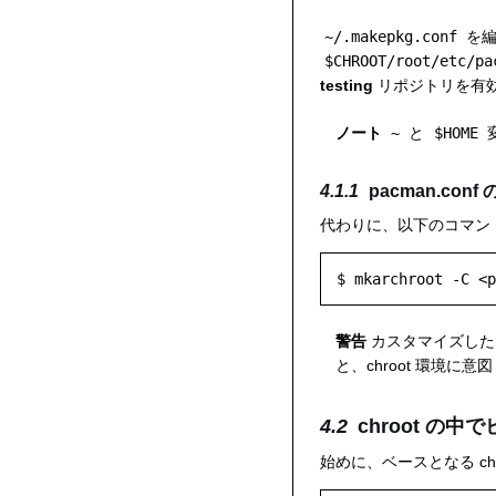
~/.makepkg.conf
を編
$CHROOT/root/etc/pa
testing
リポジトリを有
ノート
~
と
$HOME
pacman.con
代わりに、以下のコマン
警告
カスタマイズし
と、chroot 環境
chroot の中
始めに、ベースとなる chro