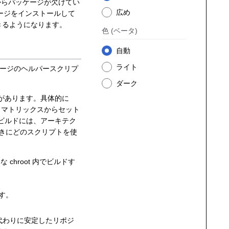
配列からパッケージが欠けてい
広め
ケージをインストールして
ができるようになります。
色
(ベータ)
自動
ライト
ージのヘルパースクリプ
ダーク
必要があります。具体的に
ot マトリックスからセット
 のビルドには、アーキテク
きにどのスクリプトを使
chroot 内でビルドす
ます。
 の代わりに安定したリポジ