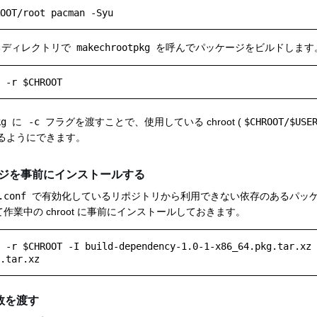
るディレクトリで
makechrootpkg
を呼んでパッケージをビルドします
kg
に
-c
フラグを渡すことで、使用している chroot (
$CHROOT/$USE
るようにできます。
ジを事前にインストールする
.conf
で有効化しているリポジトリから利用できない依存のあるパッ
作業中の chroot に事前にインストールしておきます。
 -r $CHROOT -I build-dependency-1.0-1-x86_64.pkg.tar.xz 
引数を渡す