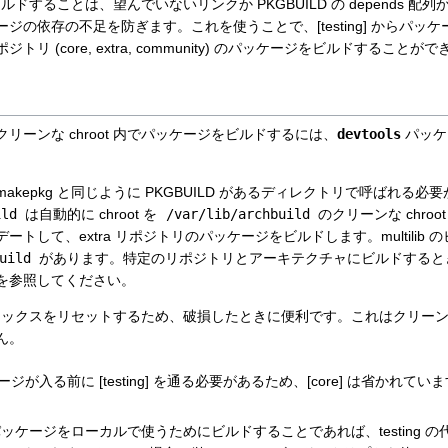
でビルドすることは、望んでいないリンクか PKGBUILD の depends 
ジの依存の不足を防ぎます。これを使うことで、[testing] からパッ
リ (core, extra, community) のパッケージをビルドすること
リーンな chroot 内でパッケージをビルドするには、
devtools
パッケ
。
kepkg と同じように PKGBUILD があるディレクトリで呼ばれる
ild
は自動的に chroot を
/var/lib/archbuild
のクリーンな chro
トして、extra リポジトリのパッケージをビルドします。multilib
uild
があります。特定のリポジトリとアーキテクチャにビルドすると
を参照してください。
マトリックスをリセットするため、破損したときに便利です。これはクリーンな 
ん。
ケージが入る前に [testing] を通る必要があるため、[core] は省かれてい
e] パッケージをローカルで使うためにビルドすることであれば、testing