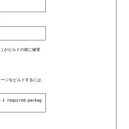
。
R
) がビルドの前に確実
ケージをビルドするには、
-I required-packag