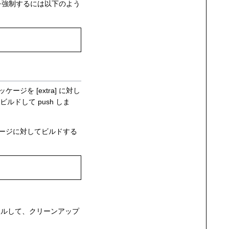
 を強制するには以下のよう
ジを [extra] に対し
リビルドして push しま
ケージに対してビルドする
トールして、クリーンアップ