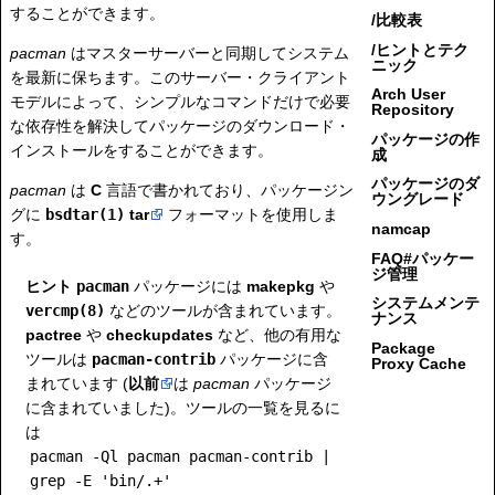
することができます。
/比較表
/ヒントとテク
pacman
はマスターサーバーと同期してシステム
ニック
を最新に保ちます。このサーバー・クライアント
Arch User
モデルによって、シンプルなコマンドだけで必要
Repository
な依存性を解決してパッケージのダウンロード・
パッケージの作
インストールをすることができます。
成
パッケージのダ
pacman
は
C
言語で書かれており、パッケージン
ウングレード
グに
bsdtar(1)
tar
フォーマットを使用しま
namcap
す。
FAQ#パッケー
ジ管理
ヒント
pacman
パッケージには
makepkg
や
システムメンテ
vercmp(8)
などのツールが含まれています。
ナンス
pactree
や
checkupdates
など、他の有用な
Package
ツールは
pacman-contrib
パッケージに含
Proxy Cache
まれています (
以前
は
pacman
パッケージ
に含まれていました)。ツールの一覧を見るに
は
pacman -Ql pacman pacman-contrib |
grep -E 'bin/.+'