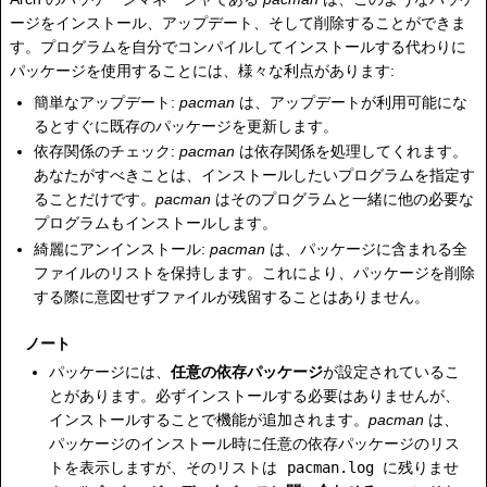
ージをインストール、アップデート、そして削除することができま
す。プログラムを自分でコンパイルしてインストールする代わりに
パッケージを使用することには、様々な利点があります:
簡単なアップデート:
pacman
は、アップデートが利用可能にな
るとすぐに既存のパッケージを更新します。
依存関係のチェック:
pacman
は依存関係を処理してくれます。
あなたがすべきことは、インストールしたいプログラムを指定す
ることだけです。
pacman
はそのプログラムと一緒に他の必要な
プログラムもインストールします。
綺麗にアンインストール:
pacman
は、パッケージに含まれる全
ファイルのリストを保持します。これにより、パッケージを削除
する際に意図せずファイルが残留することはありません。
ノート
パッケージには、
任意の依存パッケージ
が設定されているこ
とがあります。必ずインストールする必要はありませんが、
インストールすることで機能が追加されます。
pacman
は、
パッケージのインストール時に任意の依存パッケージのリス
トを表示しますが、そのリストは
pacman.log
に残りませ