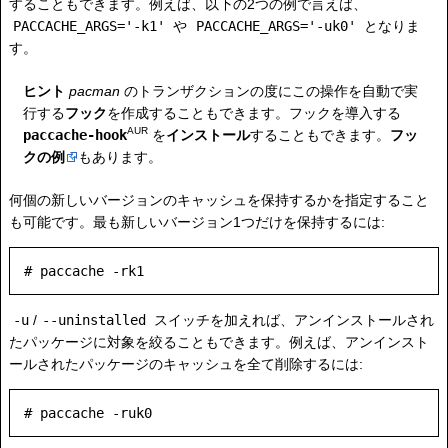
することもできます。例えば、以下の2つの例で言えば、
PACCACHE_ARGS='-k1'
や
PACCACHE_ARGS='-uk0'
となりま
す。
ヒント
pacman
のトランザクションの度にこの操作を自動で実
行する
フック
を作成することもできます。フックを導入する
AUR
paccache-hook
を
インストール
することもできます。
フッ
クの例
もあります。
何個の新しいバージョンのキャッシュを保持するかを指定すること
も可能です。最も新しいバージョン1つだけを保持するには:
-u
/
--uninstalled
スイッチを加えれば、アンインストールされ
たパッケージに対象を絞ることもできます。例えば、アンインスト
ールされたパッケージのキャッシュを全て削除するには: