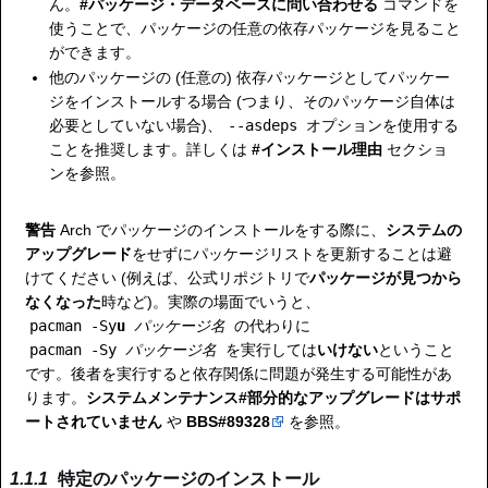
ん。
#パッケージ・データベースに問い合わせる
コマンドを
使うことで、パッケージの任意の依存パッケージを見ること
ができます。
他のパッケージの (任意の) 依存パッケージとしてパッケー
ジをインストールする場合 (つまり、そのパッケージ自体は
必要としていない場合)、
--asdeps
オプションを使用する
ことを推奨します。詳しくは
#インストール理由
セクショ
ンを参照。
警告
Arch でパッケージのインストールをする際に、
システムの
アップグレード
をせずにパッケージリストを更新することは避
けてください (例えば、公式リポジトリで
パッケージが見つから
なくなった
時など)。実際の場面でいうと、
pacman -Sy
u
パッケージ名
の代わりに
pacman -Sy
パッケージ名
を実行しては
いけない
ということ
です。後者を実行すると依存関係に問題が発生する可能性があ
ります。
システムメンテナンス#部分的なアップグレードはサポ
ートされていません
や
BBS#89328
を参照。
特定のパッケージのインストール