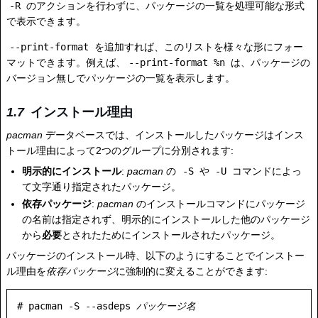
-R
のアクションを行わずに、パッケージの一覧を処理可能な形式
で表示できます。
--print-format
を追加すれば、このリストを様々な形にフォー
マットできます。例えば、
--print-format %n
は、パッケージの
バージョン無しでパッケージの一覧を表示します。
インストール理由
pacman
データベースでは、インストールしたパッケージはインス
トール理由によって2つのグループに分別されます:
明示的にインストール
:
pacman
の
-S
や
-U
コマンドによっ
て文字通り指定されたパッケージ。
依存パッケージ
:
pacman
のインストールコマンドにパッケージ
の名前は指定されず、明示的にインストールした他のパッケージ
から
必要
とされたためにインストールされたパッケージ。
パッケージのインストール時、以下のようにすることでインストー
ル理由を
依存パッケージ
に強制的に変えることができます:
# pacman -S --asdeps 
パッケージ名