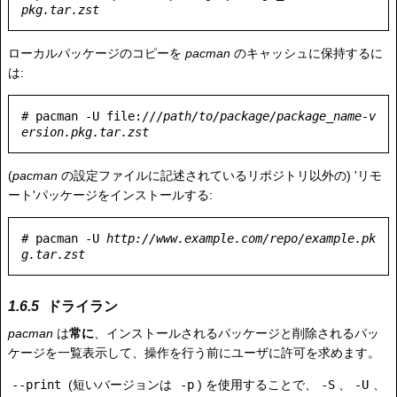
pkg.tar.zst
ローカルパッケージのコピーを
pacman
のキャッシュに保持するに
は:
# pacman -U file:///
path/to/package/package_name-v
ersion.pkg.tar.zst
(
pacman
の設定ファイルに記述されているリポジトリ以外の) 'リモ
ート'パッケージをインストールする:
# pacman -U 
http://www.example.com/repo/example.pk
g.tar.zst
ドライラン
pacman
は
常に
、インストールされるパッケージと削除されるパッ
ケージを一覧表示して、操作を行う前にユーザに許可を求めます。
--print
(短いバージョンは
-p
) を使用することで、
-S
、
-U
、