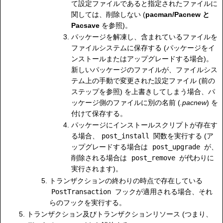
て設定ファイルであると指定されたファイルに
関しては、削除しない (
pacman/Pacnew と
Pacsave
を参照)。
パッケージを解凍し、含まれているファイルを
ファイルシステムに保存する (パッケージをイ
ンストールまたはアップグレードする場合)。
新しいパッケージのファイルが、ファイルシス
テム上の手動で変更された設定ファイル (前の
ステップを参照) を上書きしてしまう場合、パ
ッケージ側のファイルに別の名前 (
.pacnew
) を
付けて保存する。
パッケージにインストールスクリプトが存在す
る場合、
post_install
関数を実行する (ア
ップグレードする場合は
post_upgrade
が、
削除される場合は
post_remove
が代わりに
実行されます)。
トランザクションの終わりの時点で存在している
PostTransaction
フックが適用される場合、それ
らのフックを実行する。
トランザクション及びトランザクションリソース (つまり、