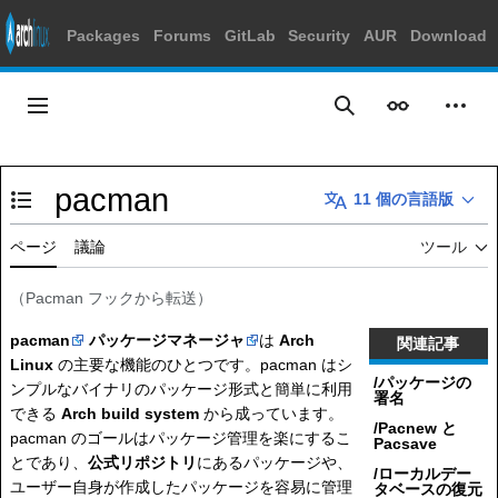
Packages
Forums
GitLab
Security
AUR
Download
コ
ン
メインメニュー
表示
個人
検索
テ
ン
ツ
pacman
に
11 個の言語版
目次の表示・非表示を切り替え
ス
キ
ページ
議論
ツール
ッ
プ
（
Pacman フック
から転送）
pacman
パッケージマネージャ
は
Arch
関連記事
Linux
の主要な機能のひとつです。pacman はシ
/パッケージの
ンプルなバイナリのパッケージ形式と簡単に利用
署名
できる
Arch build system
から成っています。
/Pacnew と
pacman のゴールはパッケージ管理を楽にするこ
Pacsave
とであり、
公式リポジトリ
にあるパッケージや、
/ローカルデー
ユーザー自身が作成したパッケージを容易に管理
タベースの復元