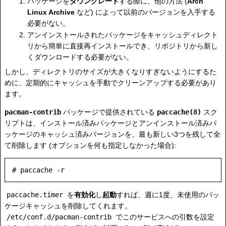
パッケージを
ダウングレード
する際に、他の方法 (
Arch
Linux Archive
など) によって以前のバージョンを入手する
必要がない。
アンインストールされたパッケージをキャッシュディレクト
リから簡単に直接再インストールでき、リポジトリから新し
くダウンロードする必要がない。
しかし、ディレクトリのサイズが大きくなりすぎないようにするた
めに、定期的にキャッシュを手動でクリーンアップする必要があり
ます。
pacman-contrib
パッケージで提供されている
paccache(8)
スク
リプトは、インストール済みパッケージとアンインストール済みパ
ッケージのキャッシュ済みバージョンを、最も新しい3つを残して全
て削除します (オプションを何も指定しなかった場合):
paccache.timer
を
有効化
し
起動
すれば、週に1度、未使用のパッ
ケージキャッシュを削除してくれます。
/etc/conf.d/pacman-contrib
でこのサービスへの引数を設定