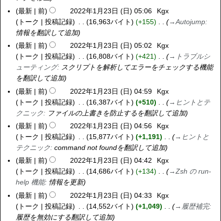
)
最新
前
2022年1月23日 (日) 05:06
Kgx
トーク
投稿記録
16,963バイト
+155
→
Autojump
:
情報を翻訳して追加
最新
前
2022年1月23日 (日) 05:02
Kgx
トーク
投稿記録
16,808バイト
+421
→
トラブルシ
ューティング
:
スクリプトを解析してエラーをチェックする機能
を翻訳して追加
最新
前
2022年1月23日 (日) 04:59
Kgx
トーク
投稿記録
16,387バイト
+510
→
ヒントとテ
クニック
:
ファイルの上書きを防止するを翻訳して追加
最新
前
2022年1月23日 (日) 04:56
Kgx
トーク
投稿記録
15,877バイト
+1,191
→
ヒントと
テクニック
:
command not foundを翻訳して追加
最新
前
2022年1月23日 (日) 04:42
Kgx
トーク
投稿記録
14,686バイト
+134
→
Zsh の run-
help 機能
:
情報を更新
最新
前
2022年1月23日 (日) 04:33
Kgx
トーク
投稿記録
14,552バイト
+1,049
→
履歴補完
:
履歴を無効にする翻訳して追加