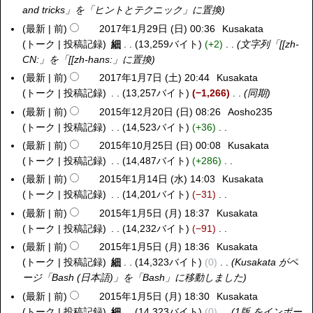
(
2
2
and tricks」を「ヒントとテクニック」に置換
1
火
1
月
7
最新
前
2017年1月29日 (日) 00:36
Kusakata
2
)
日
6
年
トーク
投稿記録
細
13,259バイト
+2
文字列「[[zh-
0
(
日
1
CN:」を「[[zh-hans:」に置換
1
木
(
0
7
最新
前
2017年1月7日 (土) 20:44
Kusakata
2
)
火
月
年
トーク
投稿記録
13,257バイト
−1,266
同期
0
)
1
1
1
最新
前
2015年12月20日 (日) 08:26
Aosho235
2
2
月
7
トーク
投稿記録
14,523バイト
+36
0
日
2
年
編
1
最新
前
2015年10月25日 (日) 00:08
Kusakata
2
(
9
1
集
5
トーク
投稿記録
14,487バイト
+286
0
木
日
月
の
年
編
1
最新
前
2015年1月14日 (水) 14:03
Kusakata
2
)
(
7
要
1
集
5
トーク
投稿記録
14,201バイト
−31
0
日
日
約
2
の
年
編
1
最新
前
2015年1月5日 (月) 18:37
Kusakata
2
)
(
な
月
要
1
集
5
トーク
投稿記録
14,232バイト
−91
0
土
し
2
約
0
の
年
編
1
最新
前
2015年1月5日 (月) 18:36
Kusakata
)
0
な
月
要
1
集
5
トーク
投稿記録
細
14,323バイト
0
Kusakata がペ
日
し
2
約
月
の
年
ージ「
Bash (日本語)
」を「
Bash
」に移動しました
(
5
な
1
要
1
最新
前
2015年1月5日 (月) 18:30
Kusakata
日
日
し
4
約
月
トーク
投稿記録
細
14,323バイト
0
1版 をインポー
)