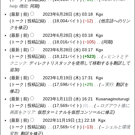
help 機能
:
同期
2
3
最新
前
2023年6月28日 (水) 03:18
Kgx
年
トーク
投稿記録
18,004バイト
−12
他言語へのリン
6
クを修正
月
最新
前
2023年6月28日 (水) 03:18
Kgx
2
トーク
投稿記録
18,016バイト
−105
同期
8
最新
前
2023年6月28日 (水) 03:17
Kgx
日
トーク
投稿記録
18,121バイト
+523
→
ヒントとテ
(
クニック
:
ディレクトリスタックを使用して移動するを翻訳して
水
追加
)
最新
前
2023年1月19日 (木) 17:31
Kgx
2
トーク
投稿記録
17,598バイト
+29
→
実行
:
翻訳を
0
修正
2
3
最新
前
2023年1月11日 (水) 16:21
Kusanaginoturugi
2
年
トーク
投稿記録
17,569バイト
0
→
ログアウト後に
0
1
画面をクリア
:
仮想ターミナルを仮想コンソールに修正
2
月
3
最新
前
2022年11月19日 (土) 22:18
Kgx
2
1
年
トーク
投稿記録
17,569バイト
−13
→
シェルと環境
0
9
1
変数
:
翻訳を修正
2