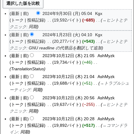
最新
前
2024年9月30日 (月) 05:04
Kgx
2
トーク
投稿記録
19,592バイト
−685
→
ヒントとテ
0
クニック
:
同期
2
4
最新
前
2024年1月23日 (火) 04:10
Kgx
2
年
トーク
投稿記録
20,277バイト
+543
→
ヒントとテ
0
9
クニック
:
GNU readline の代替品を翻訳して追加
2
月
4
最新
前
2023年10月12日 (木) 21:05
AshMyzk
2
3
年
トーク
投稿記録
19,734バイト
+46
0
0
1
TranslationStatus
2
日
月
3
最新
前
2023年10月12日 (木) 21:04
AshMyzk
(
2
年
トーク
投稿記録
19,688バイト
+51
→
トラブルシュ
月
3
1
ーティング
:
同期
)
日
0
最新
前
2023年10月12日 (木) 20:56
AshMyzk
(
月
トーク
投稿記録
19,637バイト
−255
→
ヒントとテ
火
1
クニック
:
同期
)
2
最新
前
2023年10月12日 (木) 20:28
AshMyzk
日
トーク
投稿記録
19,892バイト
+517
→
コマンドラ
(
イン
:
同期