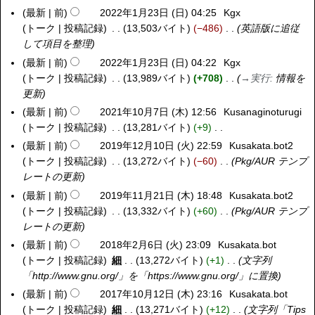
最新
前
2022年1月23日 (日) 04:25
Kgx
トーク
投稿記録
13,503バイト
−486
英語版に追従
して項目を整理
最新
前
2022年1月23日 (日) 04:22
Kgx
トーク
投稿記録
13,989バイト
+708
→
実行
:
情報を
更新
最新
前
2021年10月7日 (木) 12:56
Kusanaginoturugi
2
トーク
投稿記録
13,281バイト
+9
0
編
2
最新
前
2019年12月10日 (火) 22:59
Kusakata.bot2
2
集
1
トーク
投稿記録
13,272バイト
−60
Pkg/AUR テンプ
0
の
年
レートの更新
1
要
1
9
最新
前
2019年11月21日 (木) 18:48
Kusakata.bot2
2
約
0
年
トーク
投稿記録
13,332バイト
+60
Pkg/AUR テンプ
0
な
月
1
レートの更新
1
し
7
2
9
最新
前
2018年2月6日 (火) 23:09
Kusakata.bot
2
日
月
年
トーク
投稿記録
細
13,272バイト
+1
文字列
0
(
1
1
「http://www.gnu.org/」を「https://www.gnu.org/」に置換
1
木
0
1
8
最新
前
2017年10月12日 (木) 23:16
Kusakata.bot
2
)
日
月
年
トーク
投稿記録
細
13,271バイト
+12
文字列「Tips
0