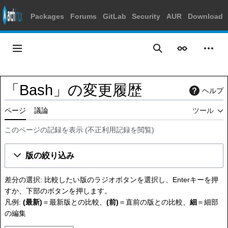
Packages
Forums
GitLab
Security
AUR
Download
コ
ン
メインメニュー
表示
個人
検索
テ
ン
ツ
「Bash」の変更履歴
ヘルプ
に
ス
ページ
議論
ツール
キ
ッ
このページの記録を表示
(
不正利用記録を閲覧
)
プ
版の絞り込み
差分の選択: 比較したい版のラジオボタンを選択し、Enterキーを押
すか、下部のボタンを押します。
凡例:
(最新)
＝最新版との比較、
(前)
＝直前の版との比較、
細
＝細部
の編集