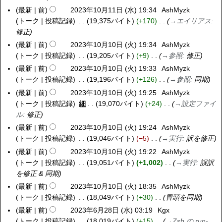
木
最新
前
2023年10月11日 (水) 19:34
AshMyzk
2
)
トーク
投稿記録
19,375バイト
+170
→
エイリアス
:
0
修正
2
3
最新
前
2023年10月10日 (火) 19:34
AshMyzk
2
年
トーク
投稿記録
19,205バイト
+9
→
参照
:
修正
0
1
2
最新
前
2023年10月10日 (火) 19:33
AshMyzk
0
3
トーク
投稿記録
19,196バイト
+126
→
参照
:
同期
月
年
最新
前
2023年10月10日 (火) 19:25
AshMyzk
1
1
トーク
投稿記録
細
19,070バイト
+24
→
設定ファイ
1
0
ル
:
修正
日
月
最新
前
2023年10月10日 (火) 19:24
AshMyzk
(
1
トーク
投稿記録
19,046バイト
−5
→
実行
:
訳を修正
水
0
最新
前
2023年10月10日 (火) 19:22
AshMyzk
)
日
トーク
投稿記録
19,051バイト
+1,002
→
実行
:
誤訳
(
を修正 & 同期
火
最新
前
2023年10月10日 (火) 18:35
AshMyzk
)
トーク
投稿記録
18,049バイト
+30
冒頭を同期
最新
前
2023年6月28日 (水) 03:19
Kgx
2
トーク
投稿記録
18,019バイト
+15
→
Zsh の run-
0