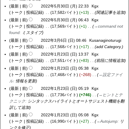
日
月
2
最新
前
2022年5月30日 (月) 22:33
Kgx
2
(
1
年
トーク
投稿記録
17,582バイト
+13
関連記事を追加
0
木
1
1
2
最新
前
2022年5月30日 (月) 06:43
Kgx
)
日
1
2
トーク
投稿記録
17,569バイト
+1
→
command not
(
月
年
found
:
ミスタイプ
水
1
5
最新
前
2022年3月6日 (日) 08:46
Kusanaginoturugi
2
)
9
月
トーク
投稿記録
17,568バイト
+17
add Category.
0
日
3
2
最新
前
2022年1月23日 (日) 13:37
Kgx
2
(
0
2
トーク
投稿記録
17,551バイト
+83
前段に情報追加
0
土
日
年
2
最新
前
2022年1月23日 (日) 05:38
Kgx
)
(
3
2
トーク
投稿記録
17,468バイト
−268
→
設定ファイ
月
月
年
ル
:
情報を更新
)
6
1
最新
前
2022年1月23日 (日) 05:19
Kgx
日
月
トーク
投稿記録
17,736バイト
+746
→
ヒントとテ
(
2
クニック
:
シンタックスハイライトとオートサジェスト機能を翻
日
3
訳して追加
)
日
最新
前
2022年1月23日 (日) 05:08
Kgx
(
トーク
投稿記録
16,990バイト
+27
→
Autojump
:
リ
日
ンクを修正