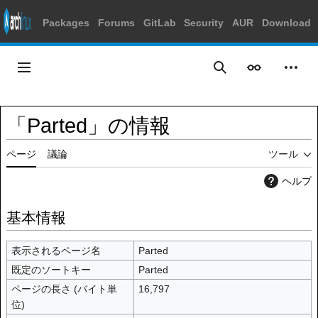
Packages
Forums
GitLab
Security
AUR
Download
コ
ン
メインメニュー
表示
個人
検索
テ
ン
ツ
「Parted」の情報
に
ス
ページ
議論
ツール
キ
ッ
ヘルプ
プ
基本情報
表示されるページ名
Parted
既定のソートキー
Parted
ページの長さ (バイト単
16,797
位)