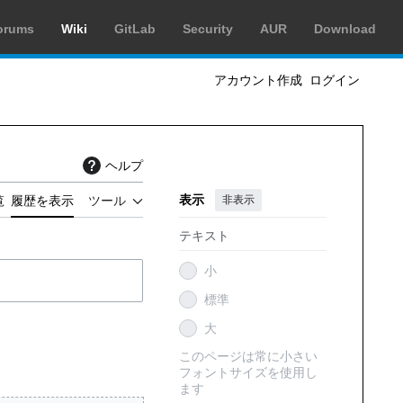
orums
Wiki
GitLab
Security
AUR
Download
アカウント作成
ログイン
ヘルプ
表示
非表示
覧
履歴を表示
ツール
テキスト
小
標準
大
このページは常に小さい
フォントサイズを使用し
ます