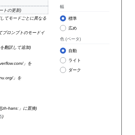
幅
レートの更新
してモードごとに異なる
標準
広め
てプロンプトのモードイ
色
(ベータ)
を翻訳して追加
自動
ライト
verflow.com/」を
ダーク
nu.org/」を
[zh-hans:」に置換
る