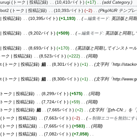
urugi
トーク
投稿記録
10,410バイト
+17
add Category.
.bot2
トーク
投稿記録
10,393バイト
−2
Pkg/AUR テンプ
投稿記録
10,395バイト
+1,193
→
編集モード
:
英語版と同期
投稿記録
9,202バイト
+509
→
編集モード
:
英語版と同期し
投稿記録
8,693バイト
+170
英語版と同期してインストール
トーク
投稿記録
8,523バイト
+222
同期
t
トーク
投稿記録
細
8,301バイト
+1
文字列「http://stacko
t
トーク
投稿記録
細
8,300バイト
+1
文字列「http://www.g
トーク
投稿記録
8,299バイト
+575
同期
トーク
投稿記録
7,724バイト
+59
同期
トーク
投稿記録
細
7,665バイト
+2
文字列「[[zh-CN:」を「[
トーク
投稿記録
7,663バイト
−2
→
制御エコーを無効にす
トーク
投稿記録
7,665バイト
+583
同期
トーク
投稿記録
7,082バイト
+7,058