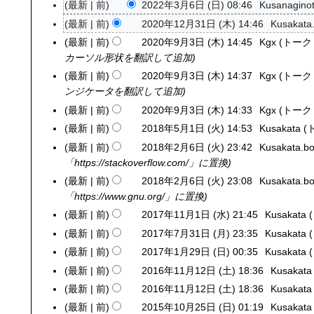
最新
前
2022年3月6日 (日) 08:46
Kusanaginot
2
0
最新
前
2020年12月31日 (木) 14:46
Kusakata
2
2
0
最新
前
2020年9月3日 (木) 14:45
Kgx
トーク
2
2
2
カーソル形状を翻訳して追加
0
年
0
2
最新
前
2020年9月3日 (木) 14:37
Kgx
トーク
3
年
0
ンジケータを翻訳して追加
月
1
年
最新
前
2020年9月3日 (木) 14:33
Kgx
トーク
6
2
9
最新
前
2018年5月1日 (火) 14:53
Kusakata
2
日
月
月
0
(
最新
前
2018年2月6日 (火) 23:42
Kusakata.bo
2
3
3
1
日
「https://stackoverflow.com/」に置換
0
1
日
8
)
1
日
最新
前
2018年2月6日 (火) 23:08
Kusakata.bo
(
年
8
(
「https://www.gnu.org/」に置換
木
5
年
木
)
最新
前
2017年11月1日 (水) 21:45
Kusakata
2
月
2
)
0
最新
前
2017年7月31日 (月) 23:35
Kusakata
2
1
月
1
0
最新
前
2017年1月29日 (日) 00:35
Kusakata
2
日
6
7
1
0
(
最新
前
2016年11月12日 (土) 18:36
Kusakata
2
日
年
7
1
火
0
(
最新
前
2016年11月12日 (土) 18:36
Kusakata
1
年
7
)
1
火
最新
前
2015年10月25日 (日) 01:19
Kusakata
2
1
7