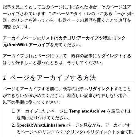
記事を見ようとしてこのページに飛ばされた場合、そのページはア
ーカイブされています: このページのタイトルの下にある「〜から転
送」のリンクを辿ってから、転送ページの履歴を開くことで改訂を
閲覧できます。
アーカイブページのリストは
カテゴリ:アーカイブ
や
特別:リンク
元/ArchWiki:アーカイブ
を見てください。
アーカイブされたページについて、既存の記事に
リダイレクト
する
ほうが好ましいと思ったときは、そうしてください。
ページをアーカイブする方法
ページをアーカイブする前に、既存の記事へ
リダイレクト
すること
ができないか確かめてください。相応しい記事が存在しない場合、
以下の手順に従ってください:
アーカイブしたいページに
Template:Archive
を最低でも1
週間は貼り付けてください。
Special:WhatLinksHere
ページを見ながら、アーカイブす
るページへのリンク (バックリンク) やリダイレクトを全て削