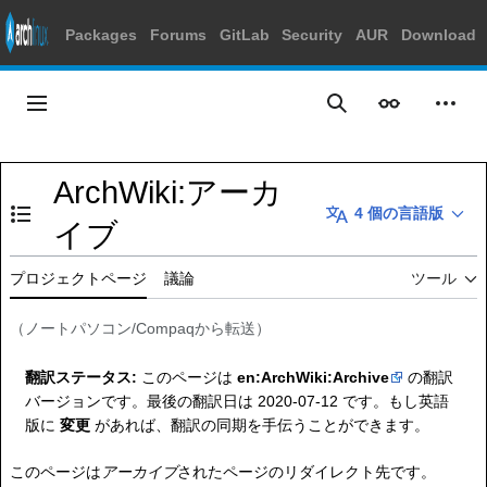
Packages
Forums
GitLab
Security
AUR
Download
コ
ン
メインメニュー
表示
個人
検索
テ
ン
ツ
ArchWiki
:
アーカ
に
4 個の言語版
ス
目次の表示・非表示を切り替え
イブ
キ
ッ
プロジェクトページ
議論
ツール
プ
（
ノートパソコン/Compaq
から転送）
翻訳ステータス:
このページは
en:ArchWiki:Archive
の翻訳
バージョンです。最後の翻訳日は 2020-07-12 です。もし英語
版に
変更
があれば、翻訳の同期を手伝うことができます。
このページは
アーカイブ
されたページのリダイレクト先です。