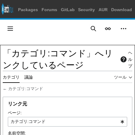
Packages
Forums
GitLab
Security
AUR
Download
コ
ン
メインメニュー
表示
個人
検索
テ
ン
ツ
「カテゴリ:コマンド」へリ
ヘ
に
ル
ス
ンクしているページ
プ
キ
ッ
カテゴリ
議論
ツール
プ
←
カテゴリ:コマンド
リンク元
ページ:
名前空間: