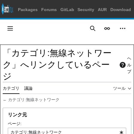
Packages
Forums
GitLab
Security
AUR
Download
コ
ン
メインメニュー
表示
個人
検索
テ
ン
ツ
「カテゴリ:無線ネットワー
に
ヘ
ス
ク」へリンクしているペー
ル
キ
プ
ッ
ジ
プ
カテゴリ
議論
ツール
←
カテゴリ:無線ネットワーク
リンク元
ページ: