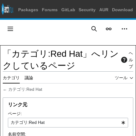
Packages
Forums
GitLab
Security
AUR
Download
コ
ン
メインメニュー
表示
個人
検索
テ
ン
ツ
「カテゴリ:Red Hat」へリン
ヘ
に
ル
ス
クしているページ
プ
キ
ッ
カテゴリ
議論
ツール
プ
←
カテゴリ:Red Hat
リンク元
ページ:
名前空間: