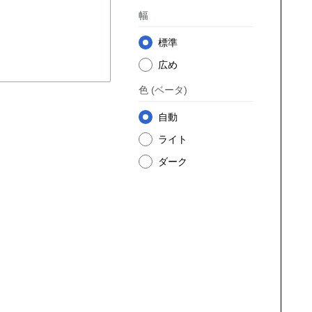
幅
標準
広め
色
(ベータ)
自動
ライト
ダーク