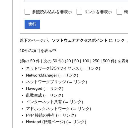
参照読み込みを非表示
リンクを非表示
転
実行
以下のページが、
ソフトウェアアクセスポイント
にリンクし
10件の項目を表示中
(
前の 50 件
|
次の 50 件
) (
20
|
50
|
100
|
250
|
500
件) を表
ネットワーク設定/ワイヤレス
(
← リンク
)
NetworkManager
(
← リンク
)
ネットワークブリッジ
(
← リンク
)
Haveged
(
← リンク
)
乱数生成
(
← リンク
)
インターネット共有
(
← リンク
)
アドホックネットワーク
(
← リンク
)
PPP 接続の共有
(
← リンク
)
Hostapd
(転送ページ)
(
← リンク
)