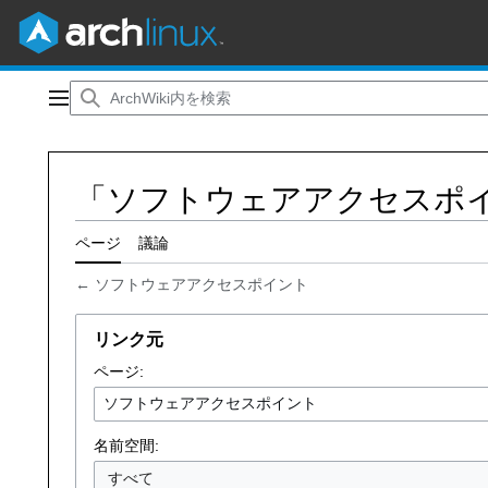
コ
ン
メインメニュー
テ
ン
ツ
「ソフトウェアアクセスポ
に
ス
キ
ページ
議論
ッ
←
ソフトウェアアクセスポイント
プ
リンク元
ページ:
名前空間:
すべて