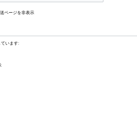
送ページを非表示
ています:
示