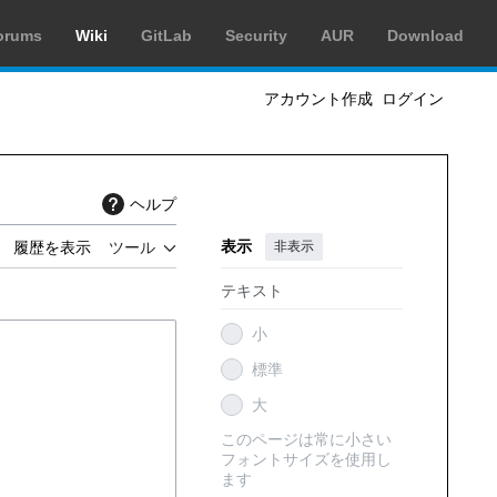
orums
Wiki
GitLab
Security
AUR
Download
アカウント作成
ログイン
ヘルプ
表示
非表示
履歴を表示
ツール
テキスト
小
標準
大
このページは常に小さい
フォントサイズを使用し
ます