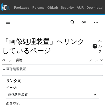
Packages
Forums
GitLab
Security
AUR
Download
コ
ン
メインメニュー
表示
個人
検索
テ
ン
ツ
「画像処理装置」へリンク
ヘ
に
ル
ス
しているページ
プ
キ
ッ
ページ
議論
ツール
プ
←
画像処理装置
リンク元
ページ:
名前空間: