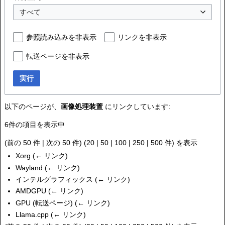
すべて
参照読み込みを非表示
リンクを非表示
転送ページを非表示
実行
以下のページが、
画像処理装置
にリンクしています:
6件の項目を表示中
(
前の 50 件
|
次の 50 件
) (
20
|
50
|
100
|
250
|
500
件) を表示
Xorg
(
← リンク
)
Wayland
(
← リンク
)
インテルグラフィックス
(
← リンク
)
AMDGPU
(
← リンク
)
GPU
(転送ページ)
(
← リンク
)
Llama.cpp
(
← リンク
)