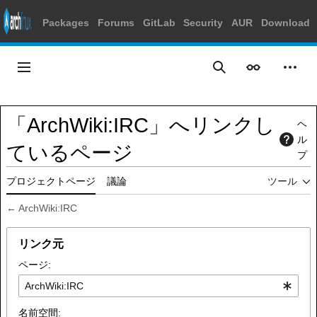
Packages
Forums
GitLab
Security
AUR
Download
コ
ン
メインメニュー
表示
個人
検索
テ
ン
ツ
「ArchWiki:IRC」へリンクし
ヘ
に
ル
ス
ているページ
プ
キ
ッ
プロジェクトページ
議論
ツール
プ
←
ArchWiki:IRC
リンク元
ページ:
名前空間: