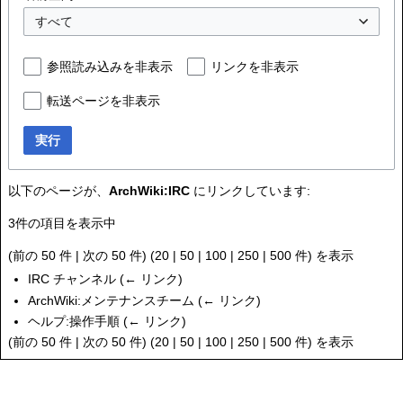
すべて
参照読み込みを非表示
リンクを非表示
転送ページを非表示
実行
以下のページが、
ArchWiki:IRC
にリンクしています:
3件の項目を表示中
(
前の 50 件
|
次の 50 件
) (
20
|
50
|
100
|
250
|
500
件) を表示
IRC チャンネル
(
← リンク
)
ArchWiki:メンテナンスチーム
(
← リンク
)
ヘルプ:操作手順
(
← リンク
)
(
前の 50 件
|
次の 50 件
) (
20
|
50
|
100
|
250
|
500
件) を表示