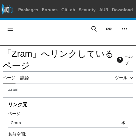
Packages
Forums
GitLab
Security
AUR
Download
コ
ン
メインメニュー
表示
個人
検索
テ
ン
ツ
「Zram」へリンクしている
に
ヘル
ス
ページ
プ
キ
ッ
ページ
議論
ツール
プ
←
Zram
リンク元
ページ:
名前空間: