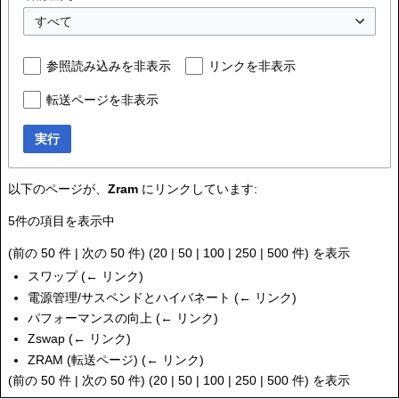
すべて
参照読み込みを非表示
リンクを非表示
転送ページを非表示
実行
以下のページが、
Zram
にリンクしています:
5件の項目を表示中
(
前の 50 件
|
次の 50 件
) (
20
|
50
|
100
|
250
|
500
件) を表示
スワップ
(
← リンク
)
電源管理/サスペンドとハイバネート
(
← リンク
)
パフォーマンスの向上
(
← リンク
)
Zswap
(
← リンク
)
ZRAM
(転送ページ)
(
← リンク
)
(
前の 50 件
|
次の 50 件
) (
20
|
50
|
100
|
250
|
500
件) を表示