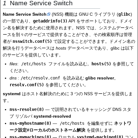
Name Service Switch
Name Service Switch
(NSS) 機能は GNU C ライブラリ (
glibc
)
の一部であり、
getaddrinfo(3)
API をサポートしており、ドメイ
ン名を解決するために使用されます。NSS では、システムデータベ
ースを別々のサービスで提供することができ、その検索順序は管理
者が
nsswitch.conf(5)
で設定することができます。ドメイン名の
解決を行うデータベースは
hosts
データベースであり、glibc は以下
のサービスを提供しています。
files
:
/etc/hosts
ファイルを読み込む。
hosts(5)
を参照して
ください。
dns
:
/etc/resolv.conf
を読み込む
glibc resolver
。
resolv.conf(5)
を参照してください。
systemd
はホスト名解決のために 3 つの NSS サービスを提供しま
す。
nss-resolve(8)
— で説明されているキャッシング DNS スタ
ブ リゾルバ
systemd-resolved
nss-myhostname(8)
—
/etc/hosts
を編集せずに
ネットワ
ーク設定#ローカルのホストネーム解決
を提供します。
nss-mymachines(8)
— ローカル
systemd-machined(8)
コン