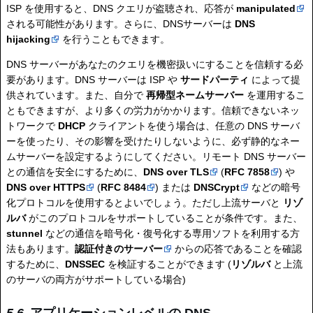
ISP を使用すると、DNS クエリが盗聴され、応答が
manipulated
される可能性があります。さらに、DNSサーバーは
DNS
hijacking
を行うこともできます。
DNS サーバーがあなたのクエリを機密扱いにすることを信頼する必
要があります。DNS サーバーは ISP や
サードパーティ
によって提
供されています。また、自分で
再帰型ネームサーバー
を運用するこ
ともできますが、より多くの労力がかかります。信頼できないネッ
トワークで
DHCP
クライアントを使う場合は、任意の DNS サーバ
ーを使ったり、その影響を受けたりしないように、必ず静的なネー
ムサーバーを設定するようにしてください。リモート DNS サーバー
との通信を安全にするために、
DNS over TLS
(
RFC 7858
) や
DNS over HTTPS
(
RFC 8484
) または
DNSCrypt
などの暗号
化プロトコルを使用するとよいでしょう。ただし上流サーバと
リゾ
ルバ
がこのプロトコルをサポートしていることが条件です。また、
stunnel
などの通信を暗号化・復号化する専用ソフトを利用する方
法もあります。
認証付きのサーバー
からの応答であることを確認
するために、
DNSSEC
を検証することができます (
リゾルバ
と上流
のサーバの両方がサポートしている場合)