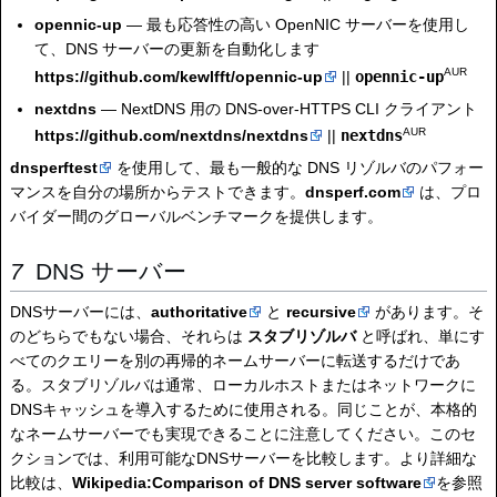
opennic-up
— 最も応答性の高い OpenNIC サーバーを使用し
て、DNS サーバーの更新を自動化します
AUR
https://github.com/kewlfft/opennic-up
||
opennic-up
nextdns
— NextDNS 用の DNS-over-HTTPS CLI クライアント
AUR
https://github.com/nextdns/nextdns
||
nextdns
dnsperftest
を使用して、最も一般的な DNS リゾルバのパフォー
マンスを自分の場所からテストできます。
dnsperf.com
は、プロ
バイダー間のグローバルベンチマークを提供します。
DNS サーバー
DNSサーバーには、
authoritative
と
recursive
があります。そ
のどちらでもない場合、それらは
スタブリゾルバ
と呼ばれ、単にす
べてのクエリーを別の再帰的ネームサーバーに転送するだけであ
る。スタブリゾルバは通常、ローカルホストまたはネットワークに
DNSキャッシュを導入するために使用される。同じことが、本格的
なネームサーバーでも実現できることに注意してください。このセ
クションでは、利用可能なDNSサーバーを比較します。より詳細な
比較は、
Wikipedia:Comparison of DNS server software
を参照