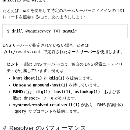
たとえば、
drill
を使用して特定のネームサーバーにドメインの TXT
レコードを照会するには、次のようにします:
$ drill @
nameserver
 TXT 
domain
DNS サーバーが指定されていない場合、
drill
は
/etc/resolv.conf
で定義されたネームサーバーを使用します。
ヒント
一部の DNS サーバーには、独自の DNS 探索ユーティリ
ティが付属しています。例えば
knot
khost(1)
と
kdig(1)
を提供します。
Unbound
unbound-host(1)
を持っています。
BIND
には、
dig(1)
、
host(1)
、
nslookup(1)
、および多
数の
dnssec-
ツールがあります。
systemd-resolved
resolvectl(1)
があり、DNS 探索用の
query
サブコマンドを提供します。
Resolver のパフォーマンス