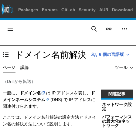
Packages
Forums
GitLab
Security
AUR
Download
コ
ン
メインメニュー
表示
個人
検索
テ
ン
ツ
ドメイン名前解決
に
6 個の言語版
目次の表示・非表示を切り替え
ス
キ
ページ
議論
ツール
ッ
プ
（
Drill
から転送）
一般に、
ドメイン名
は IP アドレスを表し、
ド
関連記事
メインネームシステム
(DNS) で IP アドレスに
ネットワーク設
関連付けられます。
定
パフォーマンス
ここでは、ドメイン名前解決の設定方法とドメイ
の最大化#ネッ
ン名の解決方法について説明します。
トワーク