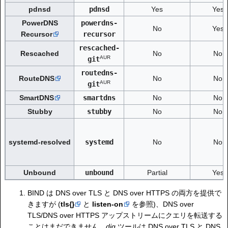
pdnsd
pdnsd
Yes
Yes
PowerDNS
powerdns-
No
Yes
Recursor
recursor
rescached-
Rescached
No
No
AUR
git
routedns-
RouteDNS
No
No
AUR
git
SmartDNS
smartdns
No
No
Stubby
stubby
No
No
systemd-resolved
systemd
No
No
Unbound
unbound
Partial
Yes
BIND は DNS over TLS と DNS over HTTPS の両方を提供で
きますが (
tls{}
と
listen-on
を参照)、DNS over
TLS/DNS over HTTPS アップストリームにクエリを転送する
ことはまだできません。
dig
ツールは DNS over TLS と DNS