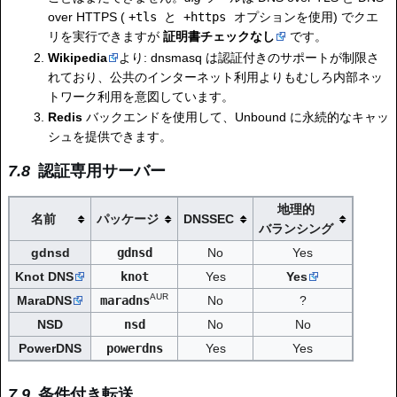
over HTTPS (
+tls
と
+https
オプションを使用) でクエ
リを実行できますが
証明書チェックなし
です。
Wikipedia
より: dnsmasq は認証付きのサポートが制限さ
れており、公共のインターネット利用よりもむしろ内部ネッ
トワーク利用を意図しています。
Redis
バックエンドを使用して、Unbound に永続的なキャッ
シュを提供できます。
認証専用サーバー
地理的
名前
パッケージ
DNSSEC
バランシング
gdnsd
gdnsd
No
Yes
Knot DNS
knot
Yes
Yes
AUR
MaraDNS
maradns
No
?
NSD
nsd
No
No
PowerDNS
powerdns
Yes
Yes
条件付き転送