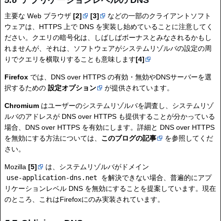
アプリケーションレベルの DNS
主要な Web ブラウザ
[2]
[3]
などの一部のクライアントソフト
ウェアは、HTTPS 上で DNS を実装し始めていることに注意してく
ださい。クエリの暗号化は、しばしばボーナスとみなされるかもし
れませんが、それは、ソフトウェアがシステムリゾルバの設定の周
りでクエリを横取りすることも意味します
[4]
Firefox
では、DNS over HTTPS の有効・無効やDNSサーバーを選
択するための
設定オプション
が提供されています。
Chromium
はユーザーのシステムリゾルバを調査し、システムリゾ
ルバのアドレスが DNS over HTTPS も提供することが分かっている
場合、DNS over HTTPS を有効にします。詳細と DNS over HTTPS
を無効にする方法については、
このブログの記事
を参照してくだ
さい。
Mozilla
[5]
は、システムリゾルバがドメイン
use-application-dns.net
を解決できない場合、普遍的にアプ
リケーションレベル DNS を無効にすることを提案しています。現在
のところ、これはFirefoxにのみ実装されています。