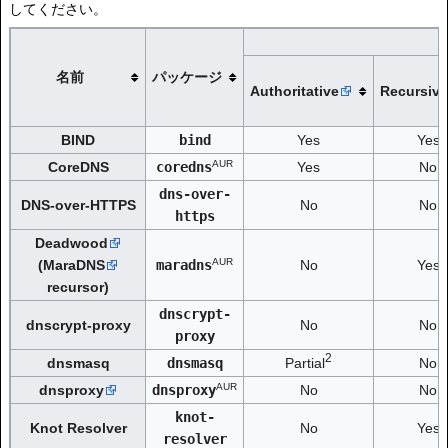
してください。
名前
パッケージ
Authoritative
Recursive
BIND
bind
Yes
Yes
AUR
CoreDNS
coredns
Yes
No
dns-over-
DNS-over-HTTPS
No
No
https
Deadwood
AUR
(
MaraDNS
maradns
No
Yes
recursor)
dnscrypt-
dnscrypt-proxy
No
No
proxy
2
dnsmasq
dnsmasq
Partial
No
AUR
dnsproxy
dnsproxy
No
No
knot-
Knot Resolver
No
Yes
resolver