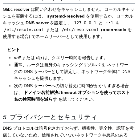
Glibc resolver は問い合わせをキャッシュしません。ローカルキャッ
シュを実装するには、
systemd-resolved
を使用するか、ローカル
キャッシュ
DNS server
を設定し、
127.0.0.1
と
::1
を
/etc/resolv.conf
または
/etc/resolvconf
(
openresolv
を
使用する場合) でネームサーバーとして使用します。
ヒント
drill
または
dig
は、クエリー時間を報告します。
通常、ルータは自身のキャッシングリゾルバ を ネットワー
クの DNS サーバーとして設定し、ネットワーク全体に DNS
キャッシュを提供します。
次の DNS サーバーへの切り替えに時間がかかりすぎる場合
は、
ドメイン名前解決#timeout オプションを使ってホスト
名の検索時間を減らす
を試してください。
プライバシーとセキュリティ
DNS プロトコルは暗号化されておらず、機密性、完全性、認証を考
慮していないため、信頼されていないネットワークや悪意のある