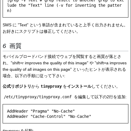
|grep -v Text # grep result to another grep to exc
lude the "Text" line (-v for inverting the patter
SMS に "Text" という単語が含まれていると上手く出力されません。
お好きにスクリプトは修正してください。
画質
モバイルブロードバンド接続でウェブを閲覧すると画質が落とさ
れ、"shift+r improves the quality of this image" や "shift+a improves
the quality of all images on this page" といったヒントが表示される
場合、以下の手順に従って下さい:
公式リポジトリ
から
tinyproxy
を
インストール
してください。
/etc/tinyproxy/tinyproxy.conf
を編集して以下の2行を追加:
AddHeader "Pragma" "No-Cache"

tinyproxy
を起動: