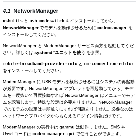
NetworkManager
usbutils
と
usb_modeswitch
をインストールしてから、
NetworkManager
でモデムを動作させるために
modemmanager
を
インストールしてください。
NetworkManager と ModemManager サービス両方を起動してくだ
さい。詳しくは
systemd#ユニットを使う
を参照。
mobile-broadband-provider-info
と
nm-connection-editor
をインストールしてください。
ModemManager に USB モデムを検出させるにはシステムの再起動
が必要です。NetworkManager アプレットを再起動してから、モデ
ムを一度抜いて再度接続すれば NetworkManager はメニューでモデ
ムを認識します。特殊な設定は必要ありません。NetworkManager
でのモデムの設定は手順通りにすれば問題ありません。必要なのは
ネットワークプロバイダからもらえるログイン情報だけです。
ModemManager の実行中は gammu は動作しません。SMS や
Ussd コードは
modem-manager-gui
で使うことができます。