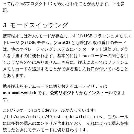
っては
2つの
プロダクト ID が表示されることがあります。下を参
照。
モードスイッチング
携帯端末には2つのモードが存在します (1) USB フラッシュメモリス
トレージ (2) USB モデム。(ZeroCD とも呼ばれる) 1番目のモード
は、他のオペレーティングシステムにインターネット通信プログラ
ムを手渡すのに使われます。基本的には Linux ユーザーの関心を引
くようなものではありません。さらに、端末によってはフラッシュ
メモリカードを追加することができる差し入れ口が付いていること
もあります。
携帯端末をモデムモードに切り替えるユーティリティは
usb_modeswitch
です。
公式リポジトリ
から
インストール
できま
す。
このパッケージには Udev ルールが入っています:
/lib/udev/rules.d/40-usb_modeswitch.rules
。このルール
には多数の端末のエントリが含まれており、それによって端末を接
続したときにモデムモードに切り替わります。