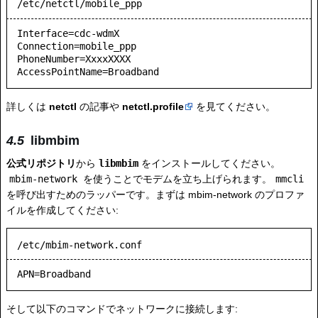
/etc/netctl/mobile_ppp
Interface=cdc-wdmX

Connection=mobile_ppp

PhoneNumber=XxxxXXXX

詳しくは
netctl
の記事や
netctl.profile
を見てください。
libmbim
公式リポジトリ
から
libmbim
をインストールしてください。
mbim-network
を使うことでモデムを立ち上げられます。
mmcli
を呼び出すためのラッパーです。まずは mbim-network のプロファ
イルを作成してください:
/etc/mbim-network.conf
APN=Broadband
そして以下のコマンドでネットワークに接続します: