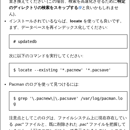
置き換えてください (この場合、検索を高速化させるために
特定
のディレクトリの検索をスキップする
と良いかもしれませ
ん)。
インストールされているならば、
locate
を使っても良いです。
まず、データベースを再インデックス化してください:
# updatedb
次に以下のコマンドを実行してください:
$ locate --existing '*.pacnew' '*.pacsave'
Pacman のログを使って見つけるには:
$ grep '\.pacnew\|\.pacsave' /var/log/pacman.lo
g
注意点としてこのログは、ファイルシステム上に現在存在してい
る
.pac*
ファイルと、既に削除された
.pac*
ファイルを把握して