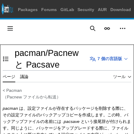
Packages
Forums
GitLab
Security
AUR
Download
コ
ン
メインメニュー
表示
個人
検索
テ
ン
ツ
pacman/Pacnew
に
7 個の言語版
ス
目次の表示・非表示を切り替え
と Pacsave
キ
ッ
ページ
議論
ツール
プ
<
Pacman
（
Pacnew ファイル
から転送）
pacman
は、設定ファイルが存在するパッケージを削除する際に、
その設定ファイルのバックアップコピーを作成します。この時、バ
ックアップファイルの名前には
.pacsave
という接尾辞が付けられま
す。同じように、パッケージをアップグレードする際に、ファイル