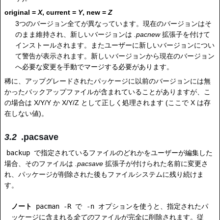
original =
X
, current =
Y
, new =
Z
3つのバージョン全てが異なっています。現在のバージョンはそ
のまま維持され、新しいバージョンは
.pacnew
拡張子を付けて
インストールされます。またユーザーに新しいバージョンについ
て警告が表示されます。新しいバージョンから現在のバージョン
へ必要な変更を手動でマージする必要があります。
稀に、アップグレードされたパッケージに以前のバージョンには無
かったバックアップファイルが含まれていることがありますが、こ
の場合は X/Y/Y か X/Y/Z として正しく処理されます (ここで X は存
在しない値)。
.pacsave
backup
で指定されているファイルのどれかをユーザーが編集した
場合、そのファイルは
.pacsave
拡張子が付けられた名前に変更さ
れ、パッケージが削除された後もファイルシステムに残り続けま
す。
ノート
pacman -R
で
-n
オプションを使うと、指定されたパ
ッケージに含まれる
全ての
ファイルが完全に削除されます。従