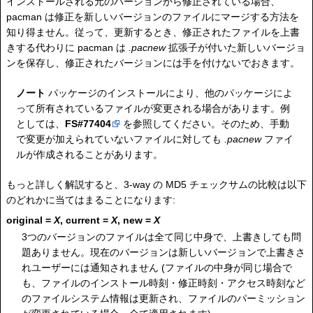
インストールされる元のバージョンから修正されている場合、
pacman は修正を新しいバージョンのファイルにマージする方法を
知り得ません。従って、更新するとき、修正されたファイルを上書
きする代わりに pacman は
.pacnew
拡張子が付いた新しいバージョ
ンを保存し、修正されたバージョンには手を付けないでおきます。
ノート
パッケージのインストールにより、他のパッケージによ
って所有されているファイルが変更される場合があります。例
としては、
FS#77404
を参照してください。そのため、手動
で変更が加えられていないファイルに対しても
.pacnew
ファイ
ルが作成されることがあります。
もっと詳しく解説すると、3-way の MD5 チェックサムの比較は以下
のどれかに当てはまることになります:
original =
X
, current =
X
, new =
X
3つのバージョンのファイルは全て同じ中身で、上書きしても問
題ありません。現在のバージョンは新しいバージョンで上書きさ
れユーザーには通知されません (ファイルの中身が同じ場合で
も、ファイルのインストール時刻・修正時刻・アクセス時刻など
のファイルシステム情報は更新され、ファイルのパーミッション