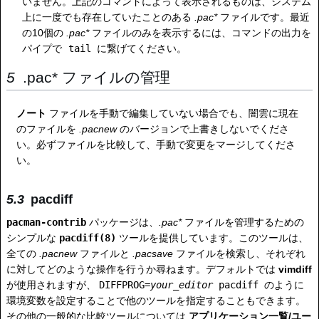
いません。上記のコマンドによって表示されるものは、システム
上に一度でも存在していたことのある
.pac*
ファイルです。最近
の10個の
.pac*
ファイルのみを表示するには、コマンドの出力を
パイプで
tail
に繋げてください。
.pac* ファイルの管理
ノート
ファイルを手動で編集していない場合でも、闇雲に現在
のファイルを
.pacnew
のバージョンで上書きしないでくださ
い。必ずファイルを比較して、手動で変更をマージしてくださ
い。
pacdiff
pacman-contrib
パッケージは、
.pac*
ファイルを管理するための
シンプルな
pacdiff(8)
ツールを提供しています。このツールは、
全ての
.pacnew
ファイルと
.pacsave
ファイルを検索し、それぞれ
に対してどのような操作を行うか尋ねます。デフォルトでは
vimdiff
が使用されますが、
DIFFPROG=
your_editor
pacdiff
のように
環境変数を設定することで他のツールを指定することもできます。
その他の一般的な比較ツールについては
アプリケーション一覧/ユー