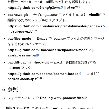
た場合、vimdiff、meld、kdiff3 のどれかを起動します。
AUR
https://github.com/5long/p3wm
||
p3wm
pacnews-git
— 全ての
.pacnew
ファイルを見つけ、
vimdiff
で
編集するためのシンプルなスクリプト。
https://github.com/pbrisbin/scripts/blob/master/pacnews
AUR
||
pacnews-git
pacfiles-mode
—
Emacs
で
.pacnew
ファイルの管理とマージ
をするためのパッケージ。
https://github.com/UndeadKernel/pacfiles-mode
||
available in
melpa
pacdiff-pacman-hook-git
— pacdiff を自動的に実行する
pacman フック。
https://github.com/desbma/pacman-hooks
||
pacdiff-
AUR
pacman-hook-git
参照
フォーラムスレッド:
Dealing with .pacnew files
翻訳ステータス:
このページは
en:pacman/Pacnew and