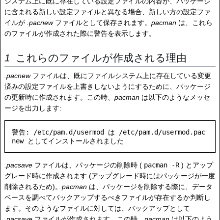
システム上に既に存在している設定ファイルの内容が、パッケージ
に含まれる新しい設定ファイルと異なる場合、新しい方の設定ファ
イルが
.pacnew
ファイルとして保存されます。
pacman
は、これら
のファイルが作成された際に警告を表示します。
これらのファイルが作成される理由
.pacnew
ファイルは、既にファイルシステム上に存在している変更
済みの設定ファイルを上書きしないようにするために、パッケージ
の更新時に作成されます。この時、
pacman
は以下のようなメッセ
ージを出力します:
警告: /etc/pam.d/usermod は /etc/pam.d/usermod.pac
.pacsave
ファイルは、パッケージの削除時 (
pacman -R
) とアップ
グレード時に作成されます (アップグレード時にはパッケージが一度
削除されるため)。
pacman
は、パッケージを削除する際に、データ
ベースを調べてバックアップするべきファイルが存在するか判断し
ます。そのようなファイルに対しては、バックアップとして
.pacsave
ファイルが作成されます。この時、
pacman
は以下のよう