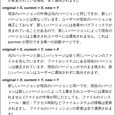
が変更されている場合、全て適用されます)。
original =
X
, current =
X
, new =
Y
現在のバージョンの中身は元のバージョンと同じですが、新しい
バージョンとは異なっています。ユーザーが現在のバージョンを
修正しておらず、新しいバージョンには改善やバグフィックスが
含まれていることがあるので、新しいバージョンによって現在の
バージョンは上書きされユーザーには通知されません。これは
pacman が実行できる唯一の自動マージです。
original =
X
, current =
Y
, new =
X
元のパッケージと新しいパッケージは全く同じバージョンのファ
イルを含んでいますが、ファイルシステムにある現在のバージョ
ンは修正されています。現在のバージョンがそのまま残され、新
しいバージョンはユーザーに通知されずに処分されます。
original =
X
, current =
Y
, new =
Y
新しいバージョンが現在のバージョンと同一です。現在のバージ
ョンは新しいバージョンによって上書きされユーザーには通知さ
れません (ファイルの中身が同じだとしても、ファイルのインス
トール・修正・アクセス時刻などファイルシステムの情報は更新
されますし、ファイルのパーミッションの変更は全て適用されま
す)。