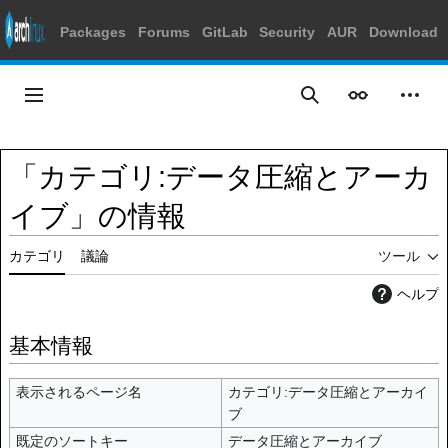
Packages
Forums
GitLab
Security
AUR
Download
コ
ン
メインメニュー
表示
個人
検索
テ
ン
ツ
「カテゴリ:データ圧縮とアーカ
に
ス
イブ」の情報
キ
ッ
カテゴリ
議論
ツール
プ
ヘルプ
基本情報
表示されるページ名
カテゴリ:データ圧縮とアーカイ
ブ
既定のソートキー
データ圧縮とアーカイブ