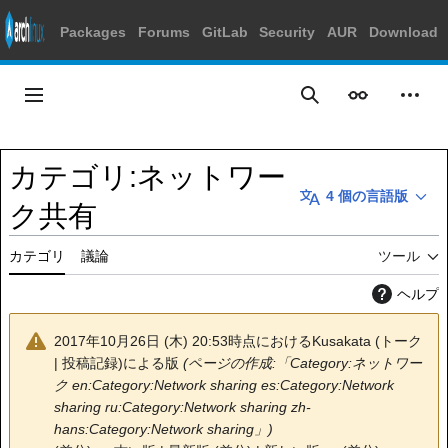
Packages
Forums
GitLab
Security
AUR
Download
コ
ン
メインメニュー
表示
個人
検索
テ
ン
ツ
カテゴリ
:
ネットワー
に
4 個の言語版
ス
ク共有
キ
ッ
カテゴリ
議論
ツール
プ
ヘルプ
2017年10月26日 (木) 20:53時点における
Kusakata
(
トーク
|
投稿記録
)
による版
(ページの作成:「
Category:ネットワー
ク
en:Category:Network sharing
es:Category:Network
sharing
ru:Category:Network sharing
zh-
hans:Category:Network sharing
」)