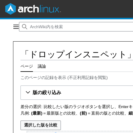
コ
ン
メインメニュー
テ
ン
ツ
「ドロップインスニペット
に
ス
キ
ページ
議論
ッ
このページの記録を表示
(
不正利用記録を閲覧
)
プ
版の絞り込み
差分の選択: 比較したい版のラジオボタンを選択し、Ente
凡例:
(最新)
＝最新版との比較、
(前)
＝直前の版との比較、
細