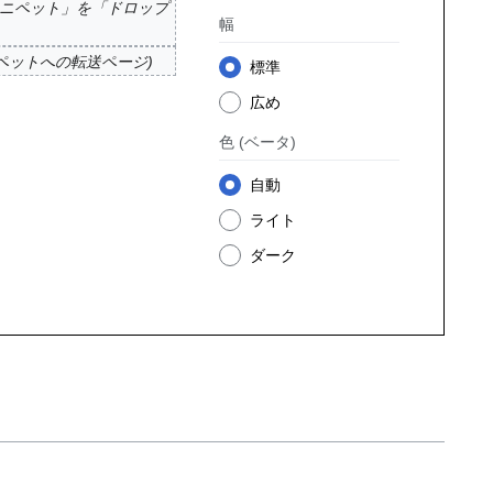
ニペット」を「ドロップ
幅
ニペット
への転送ページ
標準
広め
色
(ベータ)
自動
ライト
ダーク