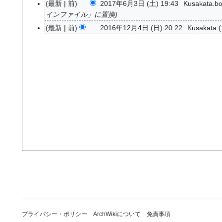
最新
前
2017年6月3日 (土) 19:43
Kusakata.bo
2
インファイル」に置換
0
1
最新
前
2016年12月4日 (日) 20:22
Kusakata
2
7
0
年
1
6
6
月
年
3
1
日
2
(
月
土
4
)
日
(
日
)
プライバシー・ポリシー
ArchWikiについて
免責事項