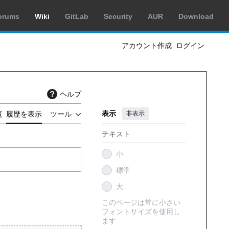
orums
Wiki
GitLab
Security
AUR
Download
アカウント作成
ログイン
ヘルプ
表示
非表示
覧
履歴を表示
ツール
テキスト
小
標準
大
このページは常に小さい
フォントサイズを使用し
ます