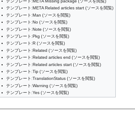
テンプレート:META Missing package
(
ソースを閲覧
)
テンプレート:META Related articles start
(
ソースを閲覧
)
テンプレート:Man
(
ソースを閲覧
)
テンプレート:No
(
ソースを閲覧
)
テンプレート:Note
(
ソースを閲覧
)
テンプレート:Pkg
(
ソースを閲覧
)
テンプレート:R
(
ソースを閲覧
)
テンプレート:Related
(
ソースを閲覧
)
テンプレート:Related articles end
(
ソースを閲覧
)
テンプレート:Related articles start
(
ソースを閲覧
)
テンプレート:Tip
(
ソースを閲覧
)
テンプレート:TranslationStatus
(
ソースを閲覧
)
テンプレート:Warning
(
ソースを閲覧
)
テンプレート:Yes
(
ソースを閲覧
)