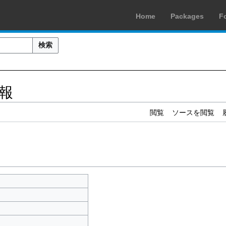
Home
Packages
F
検索
報
閲覧
ソースを閲覧