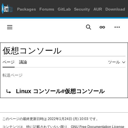
Packages
Forums
GitLab
Security
AUR
Download
コ
ン
メインメニュー
表示
個人
検索
テ
ン
ツ
仮想コンソール
に
ス
ページ
議論
ツール
キ
ッ
プ
転送ページ
転送先:
Linux コンソール#仮想コンソール
このページの最終更新日時は 2022年1月24日 (月) 10:03 です。
コンテンツは、特に記載されていない限り、
GNU Free Documentation License