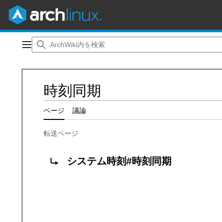
コ
ン
メインメニュー
テ
ン
ツ
時刻同期
に
ス
キ
ページ
議論
ッ
プ
転送ページ
転送先:
システム時刻#時刻同期