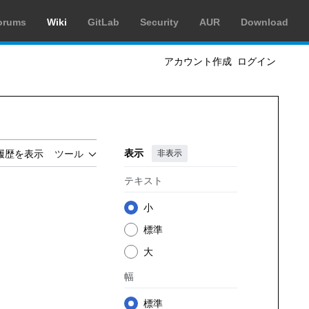
orums
Wiki
GitLab
Security
AUR
Download
アカウント作成
ログイン
表示
非表示
履歴を表示
ツール
テキスト
小
標準
大
幅
標準