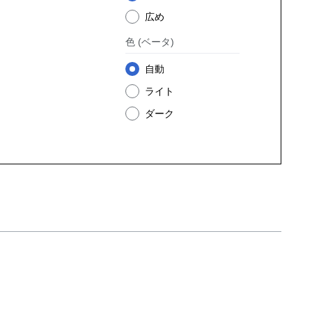
広め
色
(ベータ)
自動
ライト
ダーク