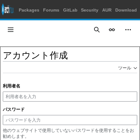
Packages
Forums
GitLab
Security
AUR
Download
コ
ン
メインメニュー
表示
個人
検索
テ
ン
ツ
アカウント作成
に
ス
ツール
キ
ッ
プ
利用者名
パスワード
他のウェブサイトで使用していないパスワードを使用することをお
勧めします。